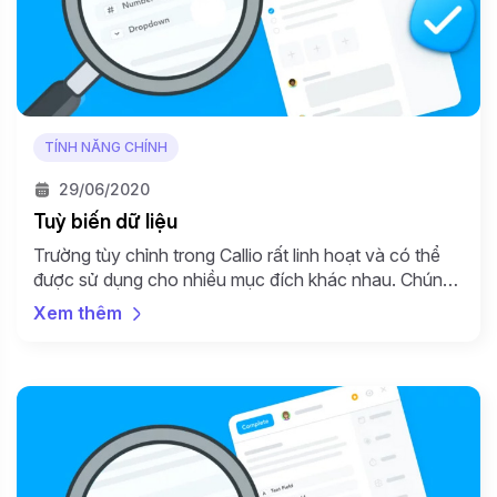
TÍNH NĂNG CHÍNH
29/06/2020
Tuỳ biến dữ liệu
Trường tùy chỉnh trong Callio rất linh hoạt và có thể
được sử dụng cho nhiều mục đích khác nhau. Chúng
cho phép bạn lưu trữ các thuộc tính về Khách hàng
Xem thêm
tiềm năng hoặc Danh bạ của bạn. Bạn có thể lưu trữ
các thuộc tính phổ biến như ngành/ ngành dọc, quy
mô […]