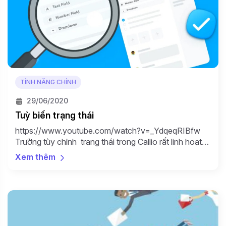
TÍNH NĂNG CHÍNH
29/06/2020
Tuỳ biến trạng thái
https://www.youtube.com/watch?v=_YdqeqRIBfw
Trường tùy chỉnh trạng thái trong Callio rất linh hoạt
và có thể được sử dụng cho nhiều mục đích khác
Xem thêm
nhau. Chúng cho phép bạn lưu trữ các bước cập nhật
về Khách hàng tiềm năng hoặc Danh bạ của bạn.
Các trường trạng thái sử dụng chính xác phụ thuộc
vào những […]