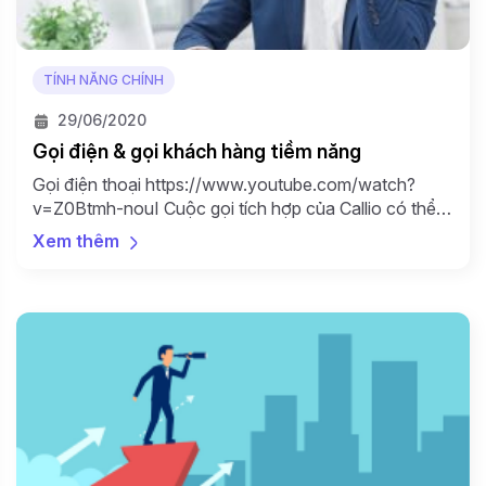
TÍNH NĂNG CHÍNH
29/06/2020
Gọi điện & gọi khách hàng tiềm năng
Gọi điện thoại https://www.youtube.com/watch?
v=Z0Btmh-nouI Cuộc gọi tích hợp của Callio có thể
giúp nhóm của bạn đơn giản hóa việc tiếp cận và tăng
Xem thêm
tỷ lệ tiếp cận. Bật điện thoại Ngay khi bấm vào nút call
ở trên góc trên bên phải, hệ thống Callio sẽ check các
điều kiện gọi để sử dụng. […]