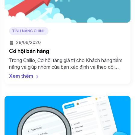
TÍNH NĂNG CHÍNH
29/06/2020
Cơ hội bán hàng
Trong Callio, Cơ hội tăng giá trị cho Khách hàng tiềm
năng và giúp nhóm của bạn xác định và theo dõi
những giao dịch nào sắp sửa kết thúc. Bất kỳ Cơ hội
Xem thêm
nào được thêm vào Khách hàng tiềm năng đều hiển
thị trong màn hình “Chế độ xem bảng cơ hội” và […]