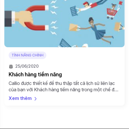
TÍNH NĂNG CHÍNH
25/06/2020
Khách hàng tiềm năng
Callio được thiết kế để thu thập tất cả lịch sử liên lạc
của bạn với Khách hàng tiềm năng trong một chế độ
xem, cũng như cho phép bạn giao tiếp với Khách
Xem thêm
hàng tiềm năng của mình theo một số cách khác
nhau. Làm thế nào nó hoạt động: Theo mặc định hiểu
[…]