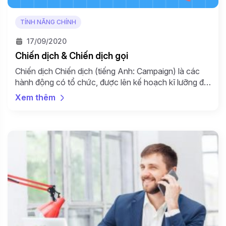
TÍNH NĂNG CHÍNH
17/09/2020
Chiến dịch & Chiến dịch gọi
Chiến dịch Chiến dịch (tiếng Anh: Campaign) là các
hành động có tổ chức, được lên kế hoạch kĩ lưỡng để
đạt được mục tiêu của doanh nghiệp, quảng bá sản
Xem thêm
phẩm theo nhiều phương thức khác nhau. Hiện trên
Callio có 2 loại chiến dịch cơ bản là: Chiến dịch gọi
Chiến dịch SMS […]