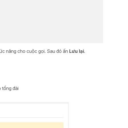
hức năng cho cuộc gọi. Sau đó ấn
L
ưu lại
.
 tổng đài