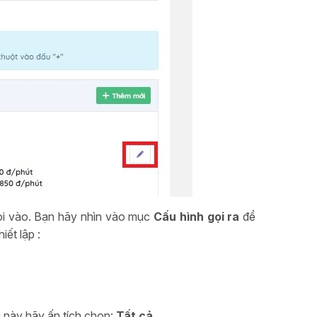
 gọi vào. Bạn hãy nhìn vào mục
Cấu hình gọi ra
để
iết lập :
i này hãy ấn tích chọn:
Tất cả