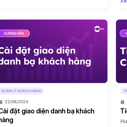
Xe
QUẢN LÝ KHÁCH HÀNG
T
22/08/2024
Cài đặt giao diện danh bạ khách
Tí
hàng
Hư