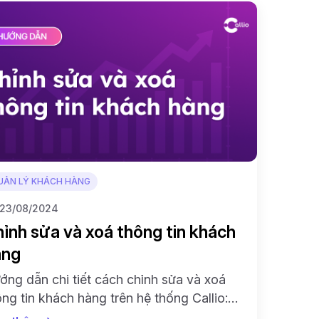
UẢN LÝ KHÁCH HÀNG
23/08/2024
ỉnh sửa và xoá thông tin khách
àng
ớng dẫn chi tiết cách chỉnh sửa và xoá
ông tin khách hàng trên hệ thống Callio:
á thủ công và xoá hàng loạt