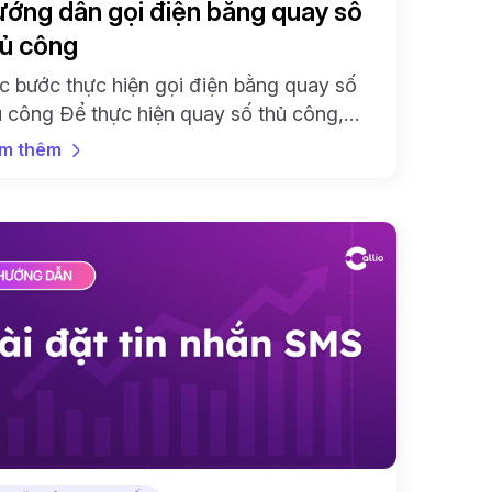
ớng dẫn gọi điện bằng quay số
ủ công
c bước thực hiện gọi điện bằng quay số
ủ công Để thực hiện quay số thủ công,
ước tiên khách hàng cần hoàn thiện quá
m thêm
nh cài đặt điện thoại và kiểm tra cấp
yền gọi cho Chrome. Bước 1: Đăng nhập
o tài khoản Callio Mở trình duyệt web và
uy cập vào […]