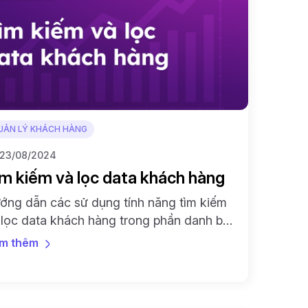
UẢN LÝ KHÁCH HÀNG
23/08/2024
m kiếm và lọc data khách hàng
ớng dẫn các sử dụng tính năng tìm kiếm
 lọc data khách hàng trong phần danh bạ
 quản lý thông tin khách hàng nhanh
m thêm
ng và tiện lợi