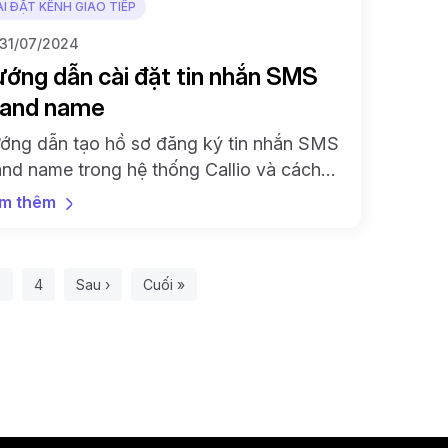
I ĐẶT KÊNH GIAO TIẾP
31/07/2024
ớng dẫn cài đặt tin nhắn SMS
rand name
ớng dẫn tạo hồ sơ đăng ký tin nhắn SMS
and name trong hệ thống Callio và cách
ản lý nội dung tin nhắn đã đăng ký. Hiểu
m thêm
anh trong 5p.
iện tại
rang
Trang
3
4
Sau
›
Cuối
»