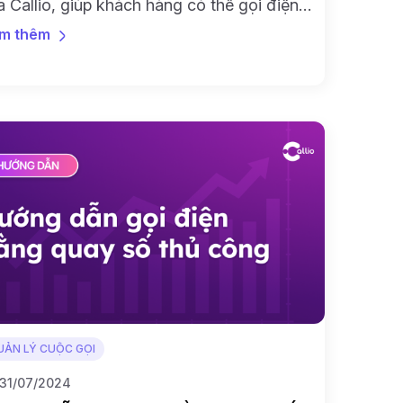
a Callio, giúp khách hàng có thể gọi điện
oại từ mọi website một cách dễ dàng và
m thêm
anh chóng.
UẢN LÝ CUỘC GỌI
31/07/2024