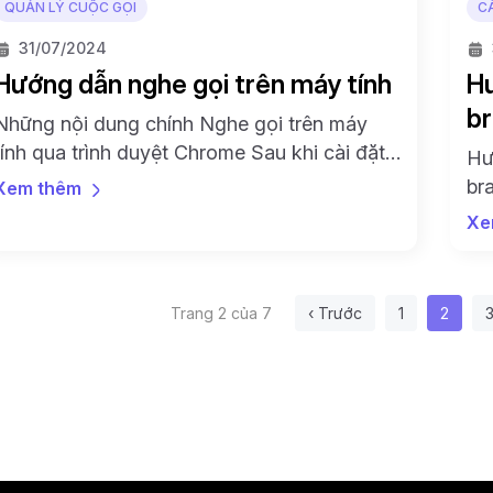
QUẢN LÝ CUỘC GỌI
CÀ
31/07/2024
Hướng dẫn nghe gọi trên máy tính
Hư
b
Những nội dung chính Nghe gọi trên máy
tính qua trình duyệt Chrome Sau khi cài đặt
Hư
điện thoại, để đảm bảo việc sử dụng dịch vụ
br
Xem thêm
Callio được thuận tiện và hiệu quả, việc cài
qu
Xe
đặt thiết bị để thực hiện nghe gọi trên máy
nh
tính với trình duyệt Chrome là một bước
quan […]
Trang
Trang h
T
Trang 2 của 7
‹
Trước
1
2