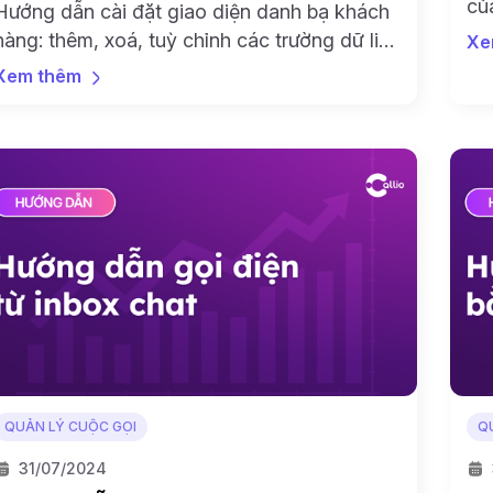
củ
Hướng dẫn cài đặt giao diện danh bạ khách
th
hàng: thêm, xoá, tuỳ chỉnh các trường dữ liệu
Xe
nh
mặc định và nâng cao nhanh trong vòng 10p
Xem thêm
QUẢN LÝ CUỘC GỌI
Q
31/07/2024