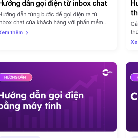
Hướng dẫn gọi điện từ inbox chat
Hư
th
Hướng dẫn từng bước để gọi điện ra từ
inbox chat của khách hàng với phần mềm
Cá
Callio. Thành thạo nhanh chỉ trong 10 phút
th
Xem thêm
đầu tiên.
tr
Xe
trì
qu
và
tr