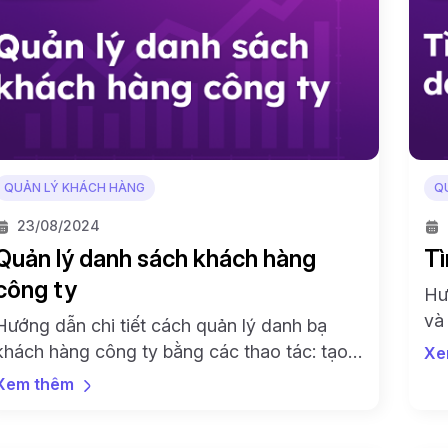
QUẢN LÝ KHÁCH HÀNG
Q
23/08/2024
Quản lý danh sách khách hàng
Tì
công ty
Hư
và
Hướng dẫn chi tiết cách quản lý danh bạ
để
khách hàng công ty bằng các thao tác: tạo
Xe
chó
mới, chỉnh sửa, xoá, tải lên hàng loạt, tải
Xem thêm
xuống và thêm nhãn