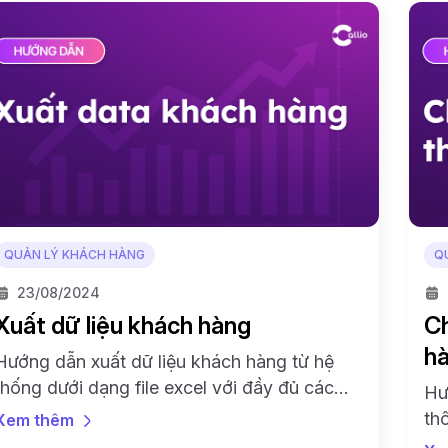
QUẢN LÝ KHÁCH HÀNG
Q
23/08/2024
Xuất dữ liệu khách hàng
Ch
h
Hướng dẫn xuất dữ liệu khách hàng từ hệ
thống dưới dạng file excel với đầy đủ các
Hư
trường thông tin như: họ tên, mã kKH, số
th
Xem thêm
điện thoại, email,...
xo