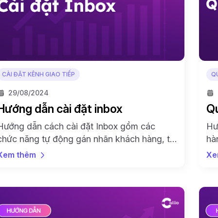
CÀI ĐẶT KÊNH GIAO TIẾP
Q
29/08/2024
Hướng dẫn cài đặt inbox
Qu
Hướng dẫn cách cài đặt Inbox gồm các
Hư
chức năng tự động gán nhãn khách hàng, tự
hà
động tương tác và trả lời bình luận trên mạng
sử
Xem thêm
Xe
xã hội