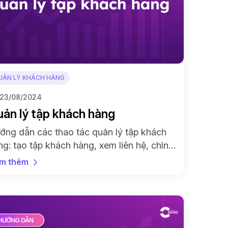
UẢN LÝ KHÁCH HÀNG
23/08/2024
ản lý tập khách hàng
ớng dẫn các thao tác quản lý tập khách
ng: tạo tập khách hàng, xem liên hệ, chỉnh
a, thao tác và xoá nhanh chóng, dễ dàng
m thêm