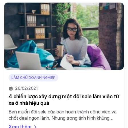
LÀM CHỦ DOANH NGHIỆP
26/02/2021
4 chiến lược xây dựng một đội sale làm việc từ
xa ở nhà hiệu quả
Bạn muốn đội sale của bạn hoàn thành công việc và
chốt deal ngon lành. Nhưng trong tình hình khủng
hoảng xã hội của dịch bệnh Covid -19 như hiện nay,
Xem thêm