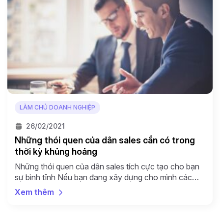
LÀM CHỦ DOANH NGHIỆP
26/02/2021
Những thói quen của dân sales cần có trong
thời kỳ khủng hoảng
Những thói quen của dân sales tích cực tạo cho bạn
sự bình tĩnh Nếu bạn đang xây dựng cho mình các
thói quen tốt, các vấn đề hàng ngày đi kèm với các
Xem thêm
khủng hoảng đề được dễ dàng xử lý và kiểm soát.
Các thói quen này không cần phải quá đao to […]