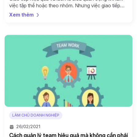
việc tập thể hoặc theo nhóm. Nhưng việc giao tiếp
hiệu quả để giải quyết được vấn đề và giữ kết nối đối
Xem thêm
hình thức làm việc từ xa trong thời kỳ khủng hoảng
toàn cầu là điều quan trọng hơn cả. Trong […]
LÀM CHỦ DOANH NGHIỆP
26/02/2021
Cách quản lý team hiệu quả mà không cần phải