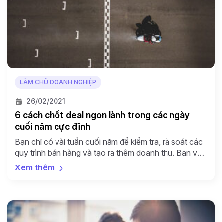
LÀM CHỦ DOANH NGHIỆP
26/02/2021
6 cách chốt deal ngon lành trong các ngày
cuối năm cực đỉnh
Bạn chỉ có vài tuần cuối năm để kiểm tra, rà soát các
quy trình bán hàng và tạo ra thêm doanh thu. Bạn vẫn
chưa đạt được các chỉ tiêu, chưa biết cách chốt deal
Xem thêm
của mình. Trong khi đó, các khách hàng tiềm năng tại
thời điểm cuối năm luôn muốn dời các […]