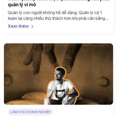
quản lý vi mô
Quản lý con người không hề dễ dàng. Quản lý cả 1
team lại càng nhiều thử thách hơn khi phải cân bằng
được các nhiệm vụ, các ưu tiên công việc, áp lực từ
Xem thêm
các sếp và áp lực phải hoàn thành các chỉ tiêu hàng
tháng, hàng quý. Để biết cách quản lý […]
LÀM CHỦ DOANH NGHIỆP