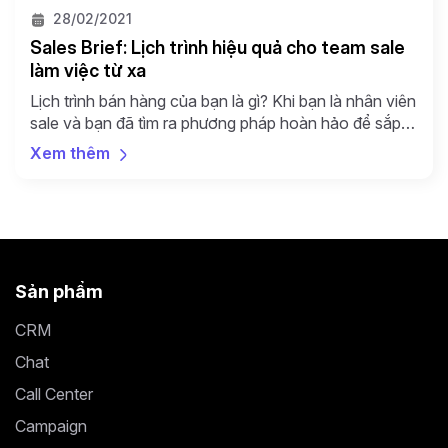
28/02/2021
Sales Brief: Lịch trình hiệu quả cho team sale
làm việc từ xa
Lịch trình bán hàng của bạn là gì? Khi bạn là nhân viên
sale và bạn đã tìm ra phương pháp hoàn hảo để sắp
xếp, cân bằng lịch làm việc một ngày, năng suất bán
Xem thêm
hàng của bạn sẽ tăng 1 cách đáng kể. Nhưng để đối
với các nhân viên bán hàng hoặc […]
Sản phẩm
CRM
Chat
Call Center
Campaign