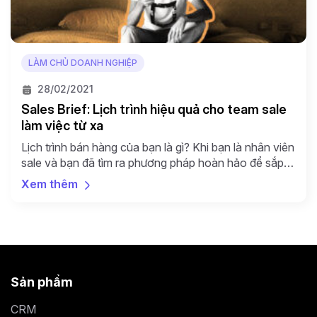
LÀM CHỦ DOANH NGHIỆP
28/02/2021
Sales Brief: Lịch trình hiệu quả cho team sale
làm việc từ xa
Lịch trình bán hàng của bạn là gì? Khi bạn là nhân viên
sale và bạn đã tìm ra phương pháp hoàn hảo để sắp
xếp, cân bằng lịch làm việc một ngày, năng suất bán
Xem thêm
hàng của bạn sẽ tăng 1 cách đáng kể. Nhưng để đối
với các nhân viên bán hàng hoặc […]
Sản phẩm
CRM