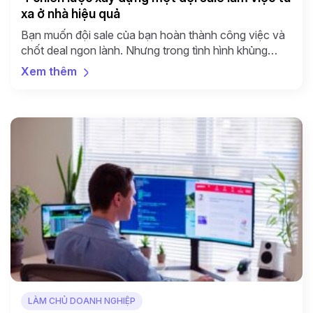
xa ở nhà hiệu quả
Bạn muốn đội sale của bạn hoàn thành công việc và
chốt deal ngon lành. Nhưng trong tình hình khủng
hoảng xã hội của dịch bệnh Covid -19 như hiện nay,
Xem thêm
tất cả các nhân viên sales của bạn đều phải làm việc
từ xa ở nhà. Vậy giải pháp là gì?? Thẳng thắn mà […]
LÀM CHỦ DOANH NGHIỆP