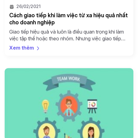
26/02/2021
Cách giao tiếp khi làm việc từ xa hiệu quả nhất
cho doanh nghiệp
Giao tiếp hiệu quả và luôn là điều quan trọng khi làm
việc tập thể hoặc theo nhóm. Nhưng việc giao tiếp
hiệu quả để giải quyết được vấn đề và giữ kết nối đối
Xem thêm
hình thức làm việc từ xa trong thời kỳ khủng hoảng
toàn cầu là điều quan trọng hơn cả. Trong […]