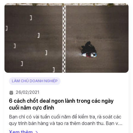
LÀM CHỦ DOANH NGHIỆP
26/02/2021
6 cách chốt deal ngon lành trong các ngày
cuối năm cực đỉnh
Bạn chỉ có vài tuần cuối năm để kiểm tra, rà soát các
quy trình bán hàng và tạo ra thêm doanh thu. Bạn vẫn
chưa đạt được các chỉ tiêu, chưa biết cách chốt deal
Xem thêm