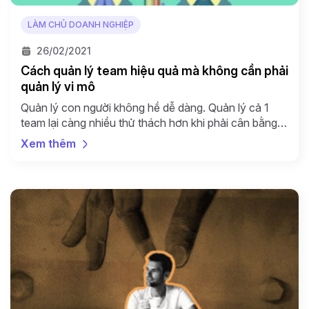
LÀM CHỦ DOANH NGHIỆP
26/02/2021
Cách quản lý team hiệu quả mà không cần phải
quản lý vi mô
Quản lý con người không hề dễ dàng. Quản lý cả 1
team lại càng nhiều thử thách hơn khi phải cân bằng
được các nhiệm vụ, các ưu tiên công việc, áp lực từ
Xem thêm
các sếp và áp lực phải hoàn thành các chỉ tiêu hàng
tháng, hàng quý. Để biết cách quản lý […]