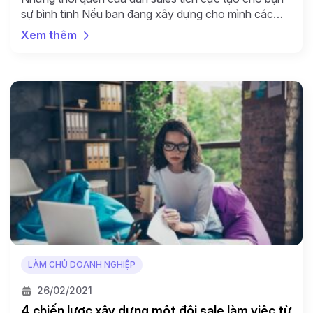
sự bình tĩnh Nếu bạn đang xây dựng cho mình các
thói quen tốt, các vấn đề hàng ngày đi kèm với các
Xem thêm
khủng hoảng đề được dễ dàng xử lý và kiểm soát.
Các thói quen này không cần phải quá đao to […]
LÀM CHỦ DOANH NGHIỆP
26/02/2021
4 chiến lược xây dựng một đội sale làm việc từ