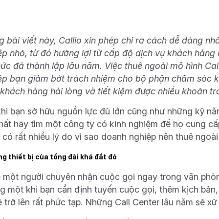
g bài viết này, Callio xin phép chỉ ra cách dễ dàng nh
ệp nhỏ, từ đó hưởng lợi từ cấp độ dịch vụ khách hàn
hức đã thành lập lâu năm. Việc thuê ngoài mô hình Cal
ệp bạn giảm bớt trách nhiệm cho bộ phận chăm sóc k
 khách hàng hài lòng và tiết kiệm được nhiều khoản
tr
khi bạn sở hữu nguồn lực đủ lớn cũng như những kỹ năn
nhất hãy tìm một công ty có kinh nghiệm để họ cung cấ
 có rất nhiều lý do vì sao doanh nghiệp nên thuê ngoài 
ng thiết bị của tổng đài khá đắt đỏ
 một người chuyên nhận cuộc gọi ngay trong văn phòn
g một khi bạn cần định tuyến cuộc gọi, thêm kịch bản,
ẽ trở lên rất phức tạp. Những Call Center lâu năm sẽ xử