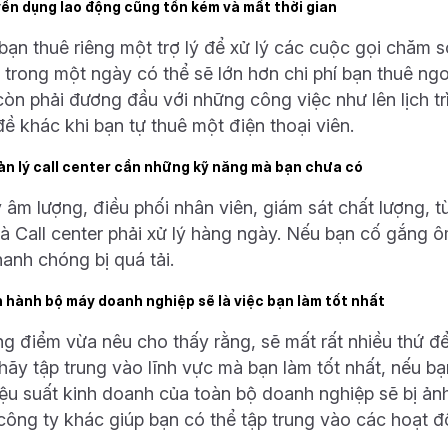
yển dụng lao động cũng tốn kém và mất thời gian
bạn thuê riêng một trợ lý để xử lý các cuộc gọi chăm só
ó trong một ngày có thể sẽ lớn hơn chi phí bạn thuê ngo
òn phải đương đầu với những công việc như lên lịch trì
đề khác khi bạn tự thuê một điện thoại viên.
ản lý call center cần những kỹ năng mà bạn chưa có
ý âm lượng, điều phối nhân viên, giám sát chất lượng, 
à Call center phải xử lý hàng ngày. Nếu bạn cố gắng ô
hanh chóng bị quá tải.
n hành bộ máy doanh nghiệp sẽ là việc bạn làm tốt nhất
g điểm vừa nêu cho thấy rằng, sẽ mất rất nhiều thứ để
 hãy tập trung vào lĩnh vực mà bạn làm tốt nhất, nếu b
hiệu suất kinh doanh của toàn bộ doanh nghiệp sẽ bị ản
công ty khác giúp bạn có thể tập trung vào các hoạt độ