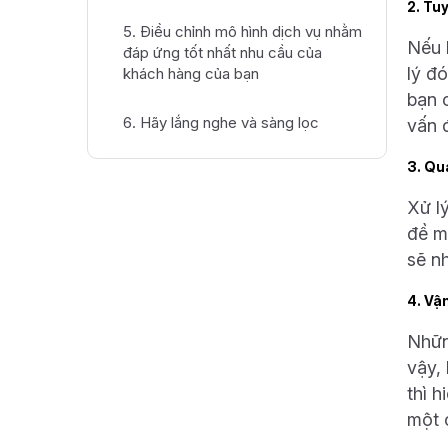
2. Tu
5. Điều chỉnh mô hình dịch vụ nhằm
Nếu 
đáp ứng tốt nhất nhu cầu của
lý đ
khách hàng của bạn
bạn c
6. Hãy lắng nghe và sàng lọc
vấn 
3. Qu
Xử l
đề m
sẽ n
4. Vậ
Nhữn
vậy,
thì 
một 