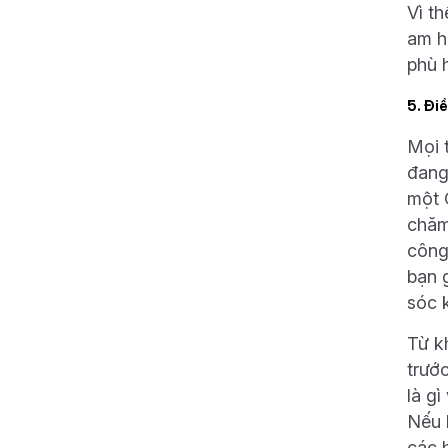
Vì t
am h
phù 
5. Đi
Mọi 
đang
một 
chăm
công
bạn 
sóc 
Từ k
trướ
là g
Nếu 
các 