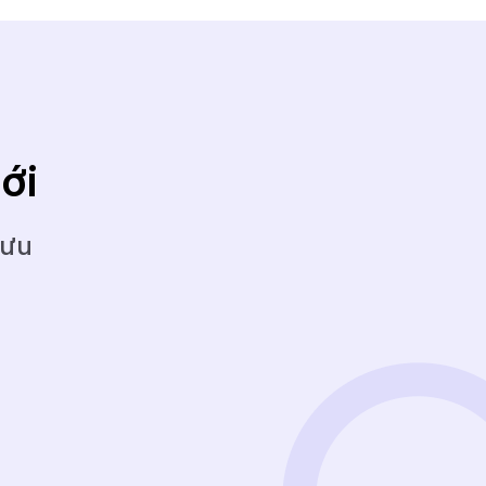
ới
 ưu