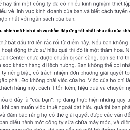
hế hãy tìm một công ty đã có nhiều kinh nghiệm thiết l
iểu về lĩnh vực kinh doanh của bạn,và biết cách tuyển 
hợp nhất với ngân sách của bạn.
ều chỉnh mô hình dịch vụ nhằm đáp ứng tốt nhất nhu cầu của kh
thứ bắt đầu trở lên rắc rối từ điểm này. Nếu bạn khôn
 hoạt động thực sự hiệu quả thì đó là một thảm họa. Nếu
Call Center chưa được chuẩn bị sẵn sàng, bạn sẽ trở th
 sóc khách hàng đi lệch hướng. Bạn không thể coi nhà
 ty riêng biệt, có trách nhiệm đơn phương giải quyết
gặp phải. Đó không phải việc của họ. Việc của họ chỉ l
khách hàng một cách ít tốn kém, hiệu quả và chuyên n
hóa ở đây là “của bạn”; họ đang thực hiện những quy tr
c khi bạn muốn việc thuê ngoài đạt hiệu quả thì bạn phả
ì và đảm bảo rằng họ có thể giải quyết được các vấn đ
bạn điều hành một công ty sửa chữa máy móc, và điện th
hạng mục sửa chữa, thì bạn cần có một hệ thống theo d