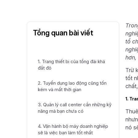
Tron
Tổng quan bài viết
nghi
tổ c
nghi
hơn,
1. Trang thiết bị của tổng đài khá
đắt đỏ
Trừ 
tốt 
2. Tuyển dụng lao động cũng tốn
chất,
kém và mất thời gian
1. Tra
3. Quản lý call center cần những kỹ
năng mà bạn chưa có
Thuê
nhưn
4. Vận hành bộ máy doanh nghiệp
nó s
sẽ là việc bạn làm tốt nhất