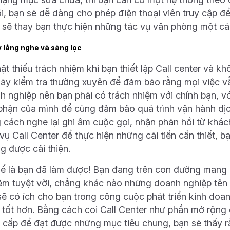
ồi, bạn sẽ dễ dàng cho phép điện thoại viên truy cập để
ọ sẽ thay bạn thực hiện những tác vụ văn phòng một cá
y lắng nghe và sàng lọc
ật thiếu trách nhiệm khi bạn thiết lập
Call center
và khô
hãy kiểm tra thường xuyên để đảm bảo rằng mọi việc vẫ
h nghiệp nên bạn phải có trách nhiệm với chính bạn, v
phận của mình để cùng đảm bảo quá trình vận hành dị
 cách nghe lại ghi âm cuộc gọi, nhận phản hồi từ khách
vụ Call Center để thực hiện những cải tiến cần thiết, 
g được cải thiện.
hế là bạn đã làm được! Bạn đang trên con đường mang 
ệm tuyệt vời, chẳng khác nào những doanh nghiệp tên 
sẽ có ích cho bạn trong công cuộc phát triển kinh do
 tốt hơn. Bằng cách coi Call Center như phần mở rộng 
 cấp để đạt được những mục tiêu chung, bạn sẽ thấy rằ