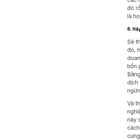
đó r
là h
6. Hã
Sẽ th
đó, 
doan
bổn 
Bằng
dịch 
ngừn
Và t
nghi
này 
cách
cung