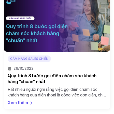
CẨM NANG SALES CHIẾN
26/10/2022
Quy trình 8 bước gọi điện chăm sóc khách
hàng “chuẩn” nhất
Rất nhiều người nghĩ rằng việc gọi điện chăm sóc
khách hàng qua điện thoại là công việc đơn giản, chỉ
nhấc máy lên và nghe. Nhưng, để làm tốt công việc
Xem thêm
này nhân viên cần được đào tạo bài bản theo đúng
quy trình chuyên nghiệp nhằm tạo ra sự chuẩn mực