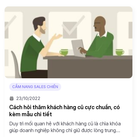
trong cách […]
CẨM NANG SALES CHIẾN
23/10/2022
Cách hỏi thăm khách hàng cũ cực chuẩn, có
kèm mẫu chi tiết
Duy trì mối quan hệ với khách hàng cũ là chìa khóa
giúp doanh nghiệp không chỉ giữ được lòng trung
thành mà còn tạo ra cơ hội kinh doanh mới. Trong bài