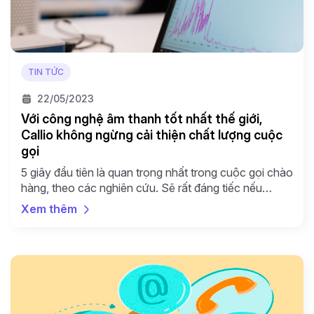
TIN TỨC
22/05/2023
Với công nghệ âm thanh tốt nhất thế giới,
Callio không ngừng cải thiện chất lượng cuộc
gọi
5 giây đầu tiên là quan trọng nhất trong cuộc gọi chào
hàng, theo các nghiên cứu. Sẽ rất đáng tiếc nếu
khoảng thời gian vàng này bị bỏ lỡ chỉ vì các yếu tố
Xem thêm
kỹ thuật âm thanh, đường truyền. Là CRM tương tác
được khách hàng đánh giá cao về trải nghiệm gọi […]