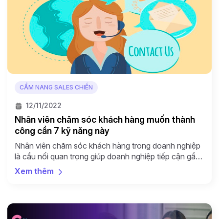
CẨM NANG SALES CHIẾN
12/11/2022
Nhân viên chăm sóc khách hàng muốn thành
công cần 7 kỹ năng này
Nhân viên chăm sóc khách hàng trong doanh nghiệp
là cầu nối quan trọng giúp doanh nghiệp tiếp cận gần
hơn với khách hàng. Vì thế cần phải đào tạo kỹ lưỡng
Xem thêm
về trình độ nghiệp vụ và kỹ năng chăm sóc khách
hàng cho mỗi nhân viên trong bộ phận. Mỗi công ty
sẽ […]