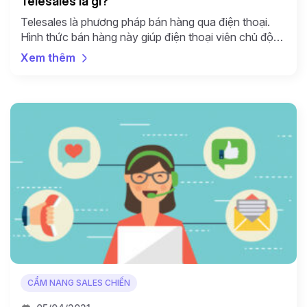
Telesales là gì?
Telesales là phương pháp bán hàng qua điện thoại.
Hình thức bán hàng này giúp điện thoại viên chủ động
gọi ra cho khách hàng. Bằng cách sử dụng linh hoạt
Xem thêm
một kịch bản gọi ra có sẵn, các thông tin về sản phẩm
dịch vụ của doanh nghiệp sẽ được trao “tận tay”
khách […]
CẨM NANG SALES CHIẾN