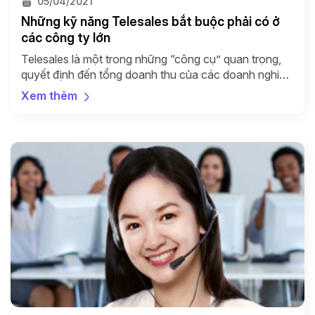
05/04/2021
Những kỹ năng Telesales bắt buộc phải có ở
các công ty lớn
Telesales là một trong những “công cụ” quan trọng,
quyết định đến tổng doanh thu của các doanh nghiệp
và cá nhân kinh doanh. Những cuộc trao đổi hay
Xem thêm
những hợp đồng mua bán được thỏa thuận qua điện
thoại thường diễn ra một cách nhanh chóng và mang
lại hiệu quả cao cho cả […]