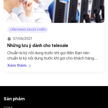
CẨM NANG SALES CHIẾN
07/04/2021
Những lưu ý dành cho telesale
Chuẩn bị kỹ nội dung trước khi gọi điện Bạn nên
chuẩn bị kỹ nội dung trước khi gọi cho khách hàng
bằng cách liệt kê danh sách những thông tin mà bạn
Xem thêm
muốn truyền tải tới họ qua cuộc trò chuyện. Danh
sách ấy phải thật ngắn gọn, dễ hiểu vì khách hàng
không […]
Sản phẩm