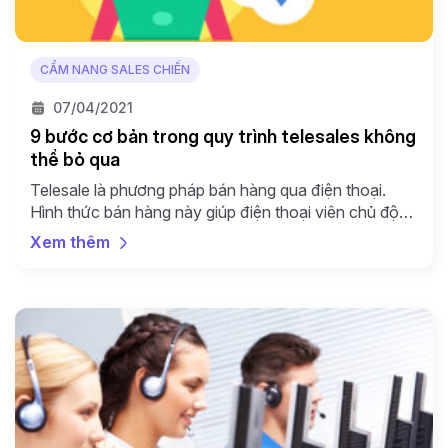
CẨM NANG SALES CHIẾN
07/04/2021
9 bước cơ bản trong quy trình telesales không
thể bỏ qua
Telesale là phương pháp bán hàng qua điện thoại.
Hình thức bán hàng này giúp điện thoại viên chủ động
gọi ra cho khách hàng. Bằng cách sử dụng linh hoạt
Xem thêm
một kịch bản gọi có sẵn, các thông tin về sản phẩm
dịch vụ của doanh nghiệp sẽ được trao “tận tay”
khách hàng. […]