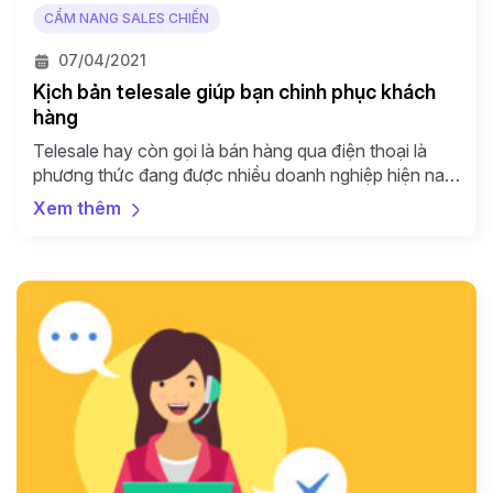
CẨM NANG SALES CHIẾN
07/04/2021
Kịch bản telesale giúp bạn chinh phục khách
hàng
Telesale hay còn gọi là bán hàng qua điện thoại là
phương thức đang được nhiều doanh nghiệp hiện nay
áp dụng để tiếp cận khách hàng và giới thiệu, chào
Xem thêm
bán sản phẩm của mình đến tay khách hàng. Tuy
nhiên, trước khi thực hiện cuộc gọi để tiếp cận khách
hàng, nhân viên […]