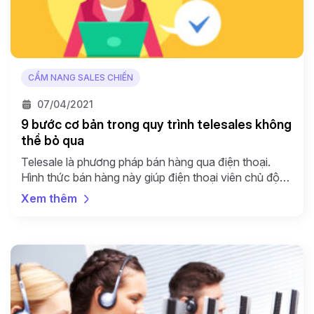
CẨM NANG SALES CHIẾN
07/04/2021
9 bước cơ bản trong quy trình telesales không
thể bỏ qua
Telesale là phương pháp bán hàng qua điện thoại.
Hình thức bán hàng này giúp điện thoại viên chủ động
gọi ra cho khách hàng. Bằng cách sử dụng linh hoạt
Xem thêm
một kịch bản gọi có sẵn, các thông tin về sản phẩm
dịch vụ của doanh nghiệp sẽ được trao “tận tay”
khách hàng. […]