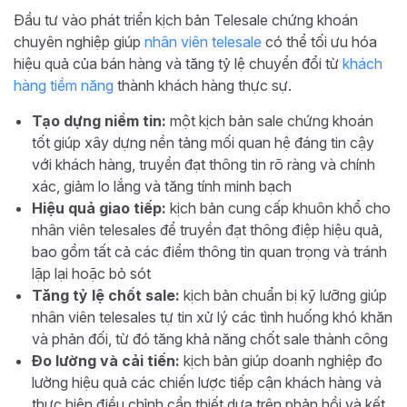
Đầu tư vào phát triển kịch bản Telesale chứng khoán
chuyên nghiệp giúp
nhân viên telesale
có thể tối ưu hóa
hiệu quả của bán hàng và tăng tỷ lệ chuyển đổi từ
khách
hàng tiềm năng
thành khách hàng thực sự.
Tạo dựng niềm tin:
một kịch bản sale chứng khoán
tốt giúp xây dựng nền tảng mối quan hệ đáng tin cậy
với khách hàng, truyền đạt thông tin rõ ràng và chính
xác, giảm lo lắng và tăng tính minh bạch
Hiệu quả giao tiếp:
kịch bản cung cấp khuôn khổ cho
nhân viên telesales để truyền đạt thông điệp hiệu quả,
bao gồm tất cả các điểm thông tin quan trọng và tránh
lặp lại hoặc bỏ sót
Tăng tỷ lệ chốt sale:
kịch bản chuẩn bị kỹ lưỡng giúp
nhân viên telesales tự tin xử lý các tình huống khó khăn
và phản đối, từ đó tăng khả năng chốt sale thành công
Đo lường và cải tiến:
kịch bản giúp doanh nghiệp đo
lường hiệu quả các chiến lược tiếp cận khách hàng và
thực hiện điều chỉnh cần thiết dựa trên phản hồi và kết