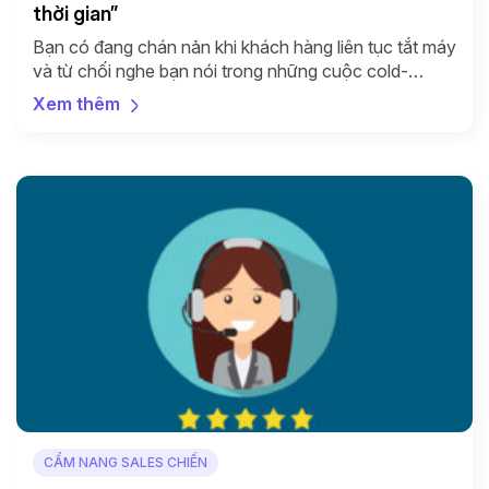
thời gian”
Bạn có đang chán nản khi khách hàng liên tục tắt máy
và từ chối nghe bạn nói trong những cuộc cold-
calling? Không biết nên dừng lại hay tiếp tục vì mỗi lần
Xem thêm
như vậy sếp lại động viên bạn hãy kiên trì vì “mưa
dầm thấm lâu” hay “gọi nhiều lần rồi cũng có […]
CẨM NANG SALES CHIẾN