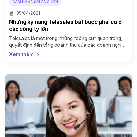
CẨM NANG SALES CHIẾN
05/04/2021
Những kỹ năng Telesales bắt buộc phải có ở
các công ty lớn
Telesales là một trong những “công cụ” quan trọng,
quyết định đến tổng doanh thu của các doanh nghiệp
và cá nhân kinh doanh. Những cuộc trao đổi hay
Xem thêm
những hợp đồng mua bán được thỏa thuận qua điện
thoại thường diễn ra một cách nhanh chóng và mang
lại hiệu quả cao cho cả […]