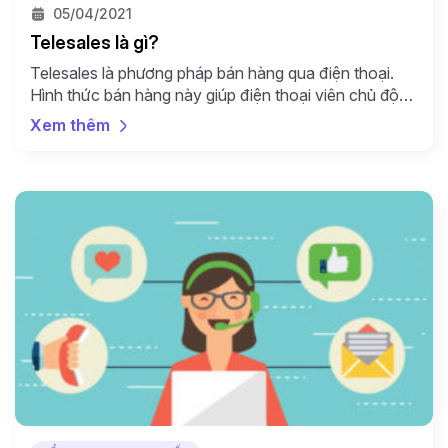
05/04/2021
Telesales là gì?
Telesales là phương pháp bán hàng qua điện thoại.
Hình thức bán hàng này giúp điện thoại viên chủ động
gọi ra cho khách hàng. Bằng cách sử dụng linh hoạt
Xem thêm
một kịch bản gọi ra có sẵn, các thông tin về sản phẩm
dịch vụ của doanh nghiệp sẽ được trao “tận tay”
khách […]