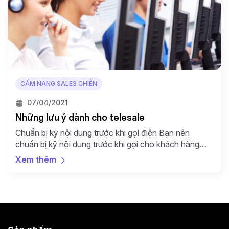
CẨM NANG SALES CHIẾN
07/04/2021
Những lưu ý dành cho telesale
Chuẩn bị kỹ nội dung trước khi gọi điện Bạn nên
chuẩn bị kỹ nội dung trước khi gọi cho khách hàng
bằng cách liệt kê danh sách những thông tin mà bạn
Xem thêm
muốn truyền tải tới họ qua cuộc trò chuyện. Danh
sách ấy phải thật ngắn gọn, dễ hiểu vì khách hàng
không […]