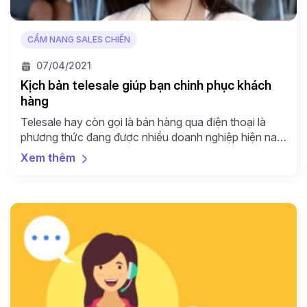
CẨM NANG SALES CHIẾN
07/04/2021
Kịch bản telesale giúp bạn chinh phục khách
hàng
Telesale hay còn gọi là bán hàng qua điện thoại là
phương thức đang được nhiều doanh nghiệp hiện nay
áp dụng để tiếp cận khách hàng và giới thiệu, chào
Xem thêm
bán sản phẩm của mình đến tay khách hàng. Tuy
nhiên, trước khi thực hiện cuộc gọi để tiếp cận khách
hàng, nhân viên […]