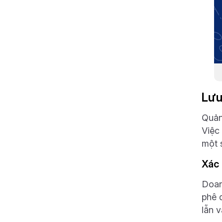
Lưu
Quản
Việc 
một 
Xác 
Doan
phê 
lẫn v