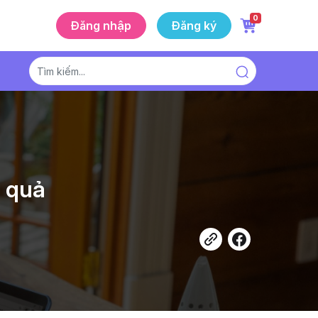
0
Đăng nhập
Đăng ký
u quả