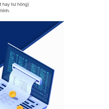
mất hay hư hỏng)
hính.