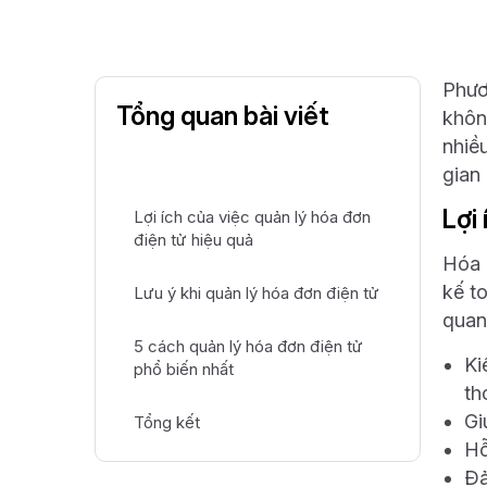
Phươ
Tổng quan bài viết
khôn
nhiề
gian 
Lợi
Lợi ích của việc quản lý hóa đơn
điện tử hiệu quả
Hóa 
kế t
Lưu ý khi quản lý hóa đơn điện tử
quan
5 cách quản lý hóa đơn điện tử
Ki
phổ biến nhất
th
Gi
Tổng kết
Hỗ
Đả