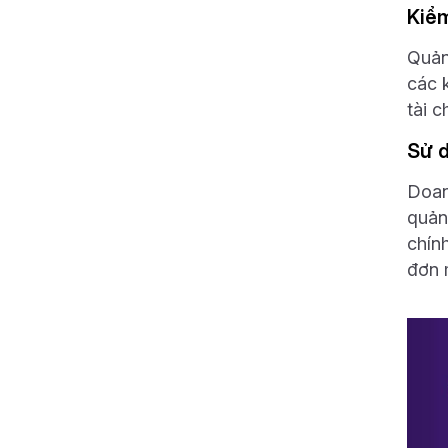
Kiểm
Quản
các 
tài c
Sử 
Doan
quản 
chín
đơn 