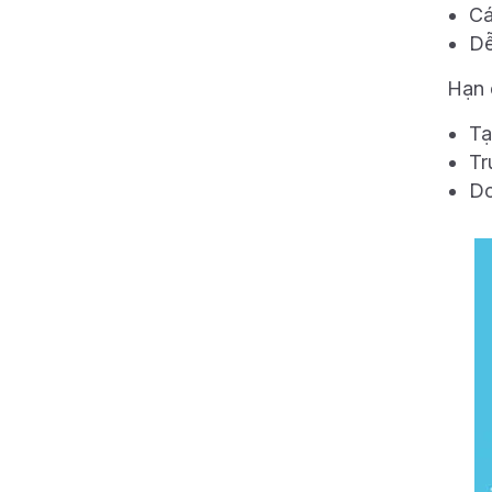
Cá
Dễ
Hạn 
Tạ
Tr
Do