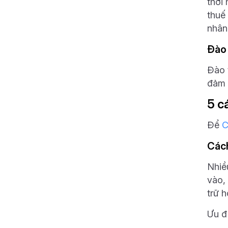
thời 
thuế
nhân
Đào
Đào 
đảm 
5 c
Để
C
Cách
Nhiề
vào,
trữ 
Ưu đ