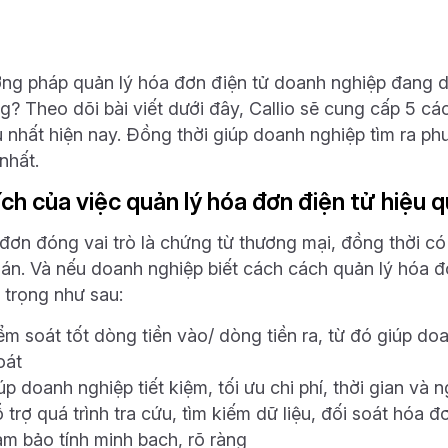
ng pháp quản lý hóa đơn điện tử doanh nghiệp đang 
g? Theo dõi bài viết dưới đây, Callio sẽ cung cấp 5 c
u nhất hiện nay. Đồng thời giúp doanh nghiệp tìm ra phư
nhất.
 ích của việc quản lý hóa đơn điện tử hiệu 
đơn đóng vai trò là chứng từ thương mại, đồng thời c
oán. Và nếu doanh nghiệp biết cách cách quản lý hóa đơ
 trọng như sau:
ểm soát tốt dòng tiền vào/ dòng tiền ra, từ đó giúp do
oát
úp doanh nghiệp tiết kiệm, tối ưu chi phí, thời gian và 
 trợ quá trình tra cứu, tìm kiếm dữ liệu, đối soát hóa
m bảo tính minh bạch, rõ ràng