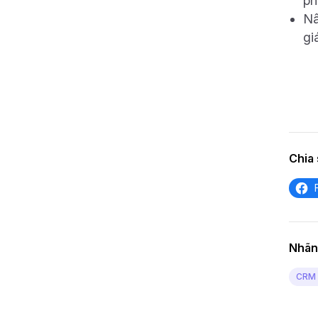
ph
Nâ
gi
Chia 
Nhãn
CRM 