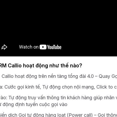
RM Callio hoạt động như thế nào?
Callio hoạt động trên nền tảng tổng đài 4.0 – Quay Gọ
ra: Cước gọi kinh tế, Tự động chọn nội mạng, Click to 
vào: Tự động truy vấn thông tin khách hàng giúp nhân v
 tự động định tuyến cuộc gọi vào
iến dịch Gọi tự động hàng loạt (Power call) – Gọi thông