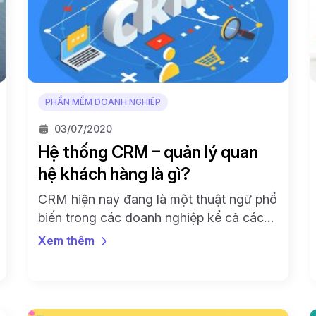
PHẦN MỀM DOANH NGHIỆP
03/07/2020
Hệ thống CRM – quản lý quan
hệ khách hàng là gì?
CRM hiện nay đang là một thuật ngữ phổ
biến trong các doanh nghiệp kể cả các
doanh nghiệp nhỏ và vừa. Cùng Callio
Xem thêm
tìm hiểu về định nghĩa CRM là gì và mục
tiêu của CRM. Định nghĩa CRM là gì?
CRM là gì? CRM – Customer
Relationship Management – viết tắt của