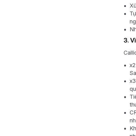
Xử
Tự
ng
Nh
3. V
Call
x2
Sa
x3
qu
Ti
th
CR
nh
Kh