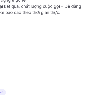
 dụng thực tế!
ại kết quả, chất lượng cuộc gọi – Dễ dàng
ê báo cáo theo thời gian thực.
NG