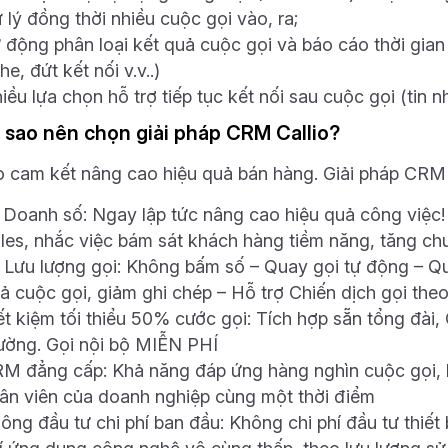
 lý đồng thời nhiều cuộc gọi vào, ra;
 động phân loại kết quả cuộc gọi và báo cáo thời gian 
he, đứt kết nối v.v..)
iều lựa chọn hỗ trợ tiếp tục kết nối sau cuộc gọi (tin n
ì sao nên chọn giải pháp CRM Callio?
io cam kết nâng cao hiệu quả bán hàng. Giải pháp CRM 
 Doanh số: Ngay lập tức nâng cao hiệu quả công việc! 
les, nhắc việc bám sát khách hàng tiềm năng, tăng ch
 Lưu lượng gọi: Không bấm số – Quay gọi tự động – Qu
ả cuộc gọi, giảm ghi chép – Hỗ trợ Chiến dịch gọi the
ết kiệm tối thiểu 50% cước gọi: Tích hợp sẵn tổng đài, 
ường. Gọi nội bộ MIỄN PHÍ
M đẳng cấp: Khả năng đáp ứng hàng nghìn cuộc gọi, h
ân viên của doanh nghiệp cùng một thời điểm
ông đầu tư chi phí ban đầu: Không chi phí đầu tư thiết