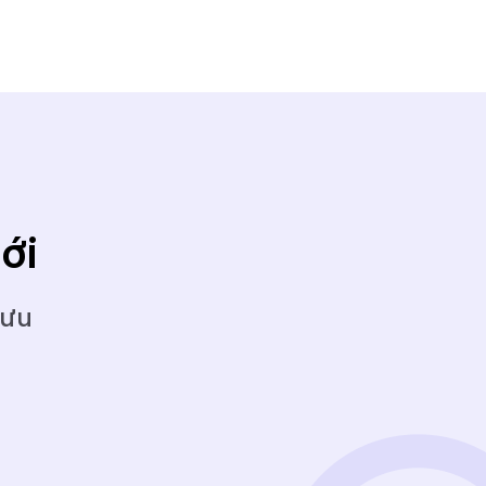
ới
 ưu