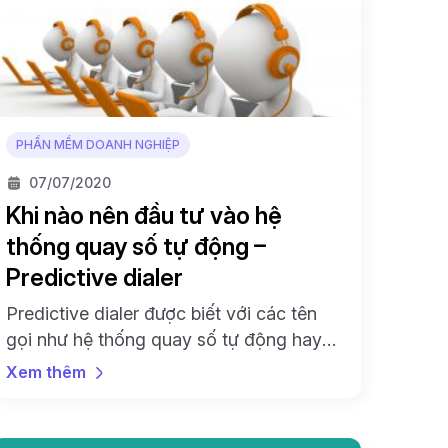
PHẦN MỀM DOANH NGHIỆP
07/07/2020
Khi nào nên đầu tư vào hệ
thống quay số tự động –
Predictive dialer
Predictive dialer được biết với các tên
gọi như hệ thống quay số tự động hay
quay số thông minh. Nhờ có predictive
Xem thêm
dialer mà đội ngũ bán hàng có thể đạt
được nhiều doanh số hơn, tiếp cận đối
tượng rộng hơn và đỡ phải lo lắng về