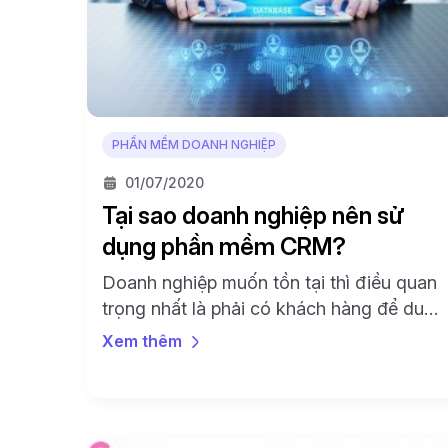
PHẦN MỀM DOANH NGHIỆP
01/07/2020
Tại sao doanh nghiệp nên sử
dụng phần mềm CRM?
Doanh nghiệp muốn tồn tại thì điều quan
trọng nhất là phải có khách hàng để duy
trì hoạt động kinh doanh. Vì vậy mà vấn
Xem thêm
đề chăm sóc khách hàng, tạo ấn tượng
tốt luôn là nhiệm vụ hàng đầu. Sau đây
chúng ta hãy tìm hiểu các phần mềm
CRM (quản lý quan […]