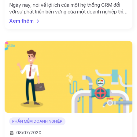
Ngày nay, nói về lợi ích của một hệ thống CRM đối
với sự phát triển bền vững của một doanh nghiệp thì
gần như doanh nghiệp nào cũng biết và có nhu cầu
Xem thêm
triển khai CRM phục vụ cho hoạt động kinh doanh
của mình . Tuy nhiên, làm sao để doanh nghiệp bắt
[…]
PHẦN MỀM DOANH NGHIỆP
08/07/2020