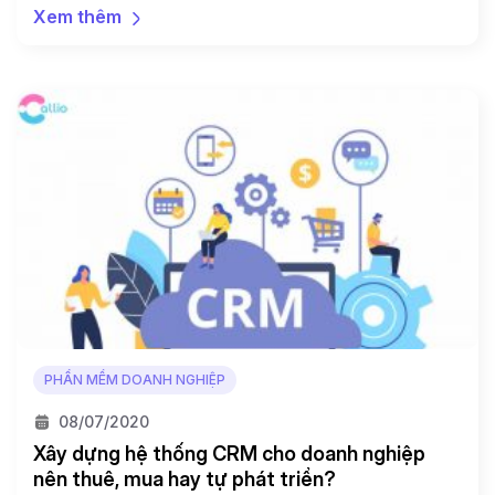
có predictive dialer mà đội ngũ bán hàng có thể đạt
Xem thêm
được nhiều doanh số hơn, tiếp cận đối tượng rộng
hơn và đỡ phải lo lắng về việc lãng phí thời gian nghe
[…]
PHẦN MỀM DOANH NGHIỆP
08/07/2020
Xây dựng hệ thống CRM cho doanh nghiệp
nên thuê, mua hay tự phát triển?