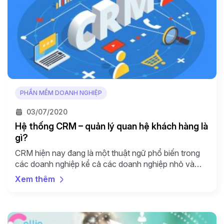
PHẦN MỀM DOANH NGHIỆP
03/07/2020
Hệ thống CRM – quản lý quan hệ khách hàng là
gì?
CRM hiện nay đang là một thuật ngữ phổ biến trong
các doanh nghiệp kể cả các doanh nghiệp nhỏ và
vừa. Cùng Callio tìm hiểu về định nghĩa CRM là gì và
Xem thêm
mục tiêu của CRM. Định nghĩa CRM là gì? CRM là gì?
CRM – Customer Relationship Management – viết tắt
của cụm […]