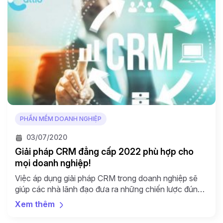
PHẦN MỀM DOANH NGHIỆP
03/07/2020
Giải pháp CRM đẳng cấp 2022 phù hợp cho
mọi doanh nghiệp!
Việc áp dụng giải pháp CRM trong doanh nghiệp sẽ
giúp các nhà lãnh đạo đưa ra những chiến lược đúng
đắn và hiệu quả hơn trong việc quản trị hoạt động
Xem thêm
kinh doanh của mình. Cũng giống như các nền tảng
xã hội phổ biến như Facebook và Twitter, phần mềm