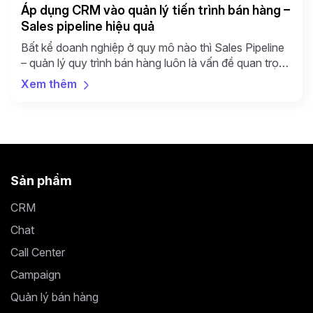
Áp dụng CRM vào quản lý tiến trình bán hàng –
Sales pipeline hiệu quả
Bất kể doanh nghiệp ở quy mô nào thì Sales Pipeline
– quản lý quy trình bán hàng luôn là vấn đề quan trọng
đối với doanh nghiệp. Quản lý quy trình bán hàng chặt
Xem thêm
chẽ giúp chủ doanh nghiệp dự đoán được dòng tiền
trong tương lai và chuẩn bị tốt các chiến lược […]
Sản phẩm
CRM
Chat
Call Center
Campaign
Quản lý bán hàng