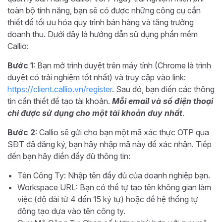
toàn bộ tính năng, bạn sẽ có được những công cụ cần
thiết để tối ưu hóa quy trình bán hàng và tăng trưởng
doanh thu. Dưới đây là hướng dẫn sử dụng phần mềm
Callio:
Bước 1
: Bạn mở trình duyệt trên máy tính (Chrome là trình
duyệt có trải nghiệm tốt nhất) và truy cập vào link:
https://client.callio.vn/register
. Sau đó, bạn điền các thông
tin cần thiết để tạo tài khoản.
Mỗi email và số điện thoại
chỉ được sử dụng cho một tài khoản duy nhất
.
Bước 2
: Callio sẽ gửi cho bạn một mã xác thực OTP qua
SĐT đã đăng ký, bạn hãy nhập mã này để xác nhận. Tiếp
đến bạn hãy điền đầy đủ thông tin:
Tên Công Ty: Nhập tên đầy đủ của doanh nghiệp bạn.
Workspace URL: Bạn có thể tự tạo tên không gian làm
việc (độ dài từ 4 đến 15 ký tự) hoặc để hệ thống tự
động tạo dựa vào tên công ty.