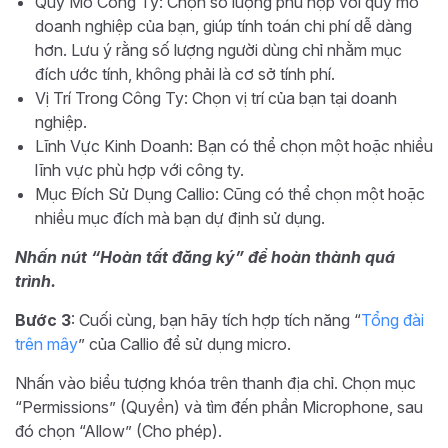
Quy Mô Công Ty: Chọn số lượng phù hợp với quy mô
doanh nghiệp của bạn, giúp tính toán chi phí dễ dàng
hơn. Lưu ý rằng số lượng người dùng chỉ nhằm mục
đích ước tính, không phải là cơ sở tính phí.
Vị Trí Trong Công Ty: Chọn vị trí của bạn tại doanh
nghiệp.
Lĩnh Vực Kinh Doanh: Bạn có thể chọn một hoặc nhiều
lĩnh vực phù hợp với công ty.
Mục Đích Sử Dụng Callio: Cũng có thể chọn một hoặc
nhiều mục đích mà bạn dự định sử dụng.
Nhấn nút “Hoàn tất đăng ký” để hoàn thành quá
trình.
Bước 3
: Cuối cùng, bạn hãy tích hợp tích năng “
Tổng đài
trên mây
” của Callio để sử dụng micro.
Nhấn vào biểu tượng khóa trên thanh địa chỉ. Chọn mục
“Permissions” (Quyền) và tìm đến phần Microphone, sau
đó chọn “Allow” (Cho phép).