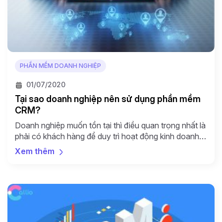
PHẦN MỀM DOANH NGHIỆP
01/07/2020
Tại sao doanh nghiệp nên sử dụng phần mềm
CRM?
Doanh nghiệp muốn tồn tại thì điều quan trọng nhất là
phải có khách hàng để duy trì hoạt động kinh doanh.
Vì vậy mà vấn đề chăm sóc khách hàng, tạo ấn tượng
Xem thêm
tốt luôn là nhiệm vụ hàng đầu. Sau đây chúng ta hãy
tìm hiểu các phần mềm CRM (quản lý quan […]