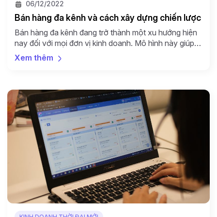
06/12/2022
Bán hàng đa kênh và cách xây dựng chiến lược
Bán hàng đa kênh đang trở thành một xu hướng hiện
nay đối với mọi đơn vị kinh doanh. Mô hình này giúp
tăng độ phủ của sản phẩm, tiếp cận nhiều khách hàng
Xem thêm
hơn, từ đó tăng doanh số. Tuy nhiên, để tìm được một
phương pháp bán hàng đa kênh phù hợp với […]
KINH DOANH THỜI ĐẠI MỚI