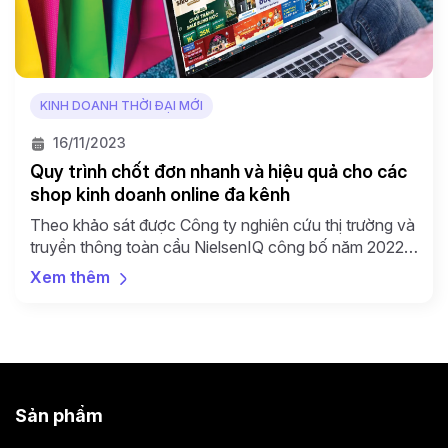
KINH DOANH THỜI ĐẠI MỚI
16/11/2023
Quy trình chốt đơn nhanh và hiệu quả cho các
shop kinh doanh online đa kênh
Theo khảo sát được Công ty nghiên cứu thị trường và
truyền thông toàn cầu NielsenIQ công bố năm 2022,
có 8/10 người tiêu dùng trong khu vực châu Á Thái
Xem thêm
Bình Dương tiếp tục lựa chọn xu hướng mua sắm đa
kênh. Trong đó, 57% người tiêu dùng Việt thường
xuyên mua sắm đa […]
Sản phẩm