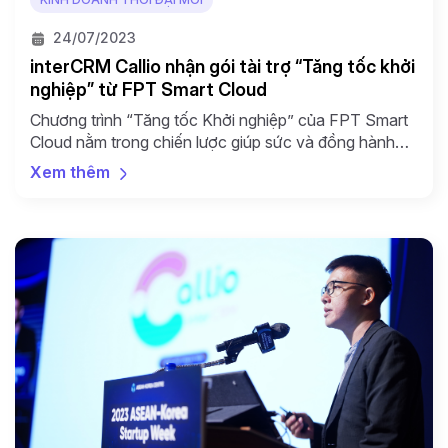
24/07/2023
interCRM Callio nhận gói tài trợ “Tăng tốc khởi
nghiệp” từ FPT Smart Cloud
Chương trình “Tăng tốc Khởi nghiệp” của FPT Smart
Cloud nằm trong chiến lược giúp sức và đồng hành
cùng các công ty khởi nghiệp tại Việt Nam nhằm giúp
Xem thêm
các doanh nghiệp tiếp cận và khai thác tối đa các giải
pháp công nghệ tiên tiến. FPT Smart Cloud đề cao
việc kết nối […]