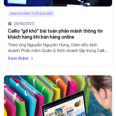
KINH DOANH THỜI ĐẠI MỚI
26/10/2023
Callio “gỡ khó” bài toán phân mảnh thông tin
khách hàng khi bán hàng online
Theo ông Nguyễn Nguyên Hùng, Giám đốc kinh
doanh Phần mềm Quản lý Kinh doanh tập trung Callio,
nhờ “chat bán hàng 360”, Callio đã giải quyết “cơn
Xem thêm
đau đầu” của nhà bán hàng online, doanh nghiệp về
việc phân mảnh thông tin khách hàng khi bán hàng đa
kênh để trở thành công cụ […]