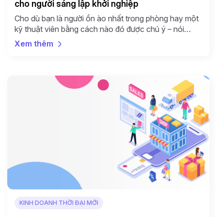
cho người sáng lập khởi nghiệp
Cho dù bạn là người ồn ào nhất trong phòng hay một
kỹ thuật viên bằng cách nào đó được chú ý – nói
chuyện với khách hàng đòi hỏi nhiều thứ hơn là chỉ trả
Xem thêm
lời email. Nhưng ai có thời gian chứ? Bạn là người
sáng lập, giám đốc dịch vụ khách hàng, […]
KINH DOANH THỜI ĐẠI MỚI