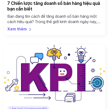
7 Chiến lược tăng doanh số bán hàng hiệu quả
bạn cần biết
Bạn đang tìm cách để tăng doanh số bán hàng một
cách hiệu quả? Trong thế giới kinh doanh ngày nay,
việc áp dụng những chiến lược phù hợp có thể là yếu
Xem thêm
tố quyết định đưa doanh nghiệp của bạn lên tầm cao
mới. Bài viết này sẽ cung cấp cho bạn 7 chiến […]
LÀM CHỦ DOANH NGHIỆP