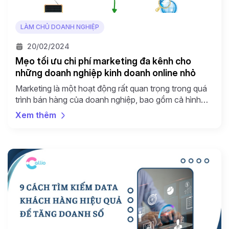
LÀM CHỦ DOANH NGHIỆP
20/02/2024
Mẹo tối ưu chi phí marketing đa kênh cho
những doanh nghiệp kinh doanh online nhỏ
Marketing là một hoạt động rất quan trọng trong quá
trình bán hàng của doanh nghiệp, bao gồm cả hình
ảnh thương hiệu lẫn quá trình thu hút khách hàng và
Xem thêm
tạo đơn hàng mới. Các doanh nghiệp thường chi cho
marketing một khoản rất lớn để có thể đạt được
những mục đích nhất […]