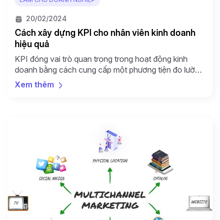
20/02/2024
Cách xây dựng KPI cho nhân viên kinh doanh
hiệu quả
KPI đóng vai trò quan trọng trong hoạt động kinh
doanh bằng cách cung cấp một phương tiện đo lường
để đánh giá hiệu suất và tiến độ đối với mục tiêu kinh
Xem thêm
doanh. Cụ thể, KPI giúp doanh nghiệp đo lường được
mức độ hoàn thành các mục tiêu kinh doanh cụ thể,
từ […]