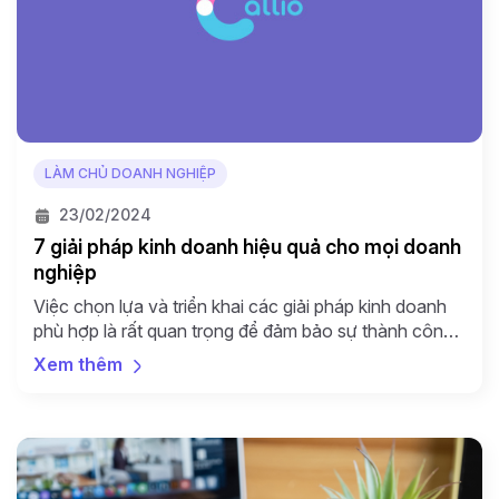
LÀM CHỦ DOANH NGHIỆP
23/02/2024
7 giải pháp kinh doanh hiệu quả cho mọi doanh
nghiệp
Việc chọn lựa và triển khai các giải pháp kinh doanh
phù hợp là rất quan trọng để đảm bảo sự thành công
và phát triển bền vững của một doanh nghiệp. Dưới
Xem thêm
đây là một số giải pháp kinh doanh phổ biến mà các
doanh nghiệp thường áp dụng: Các giải pháp kinh
doanh […]