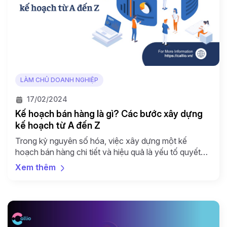
LÀM CHỦ DOANH NGHIỆP
17/02/2024
Kế hoạch bán hàng là gì? Các bước xây dựng
kế hoạch từ A đến Z
Trong kỷ nguyên số hóa, việc xây dựng một kế
hoạch bán hàng chi tiết và hiệu quả là yếu tố quyết
định sự thành công của doanh nghiệp. Bài viết này
Xem thêm
Callio sẽ bật mí cho bạn quy trình lập kế hoạch bán
hàng online từ A đến Z, giúp bạn tối ưu hóa […]