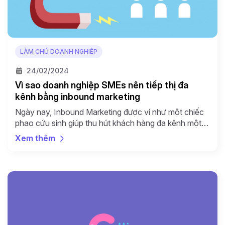
LÀM CHỦ DOANH NGHIỆP
24/02/2024
Vì sao doanh nghiệp SMEs nên tiếp thị đa
kênh bằng inbound marketing
Ngày nay, Inbound Marketing được ví như một chiếc
phao cứu sinh giúp thu hút khách hàng đa kênh một
cách tự nhiên mà hiệu quả. Đặc biệt đối với các
Xem thêm
doanh nghiệp vừa và nhỏ (SMEs), với những hạn chế
về ngân sách, quy mô hay nhân lực thì inbound
marketing càng có vai […]