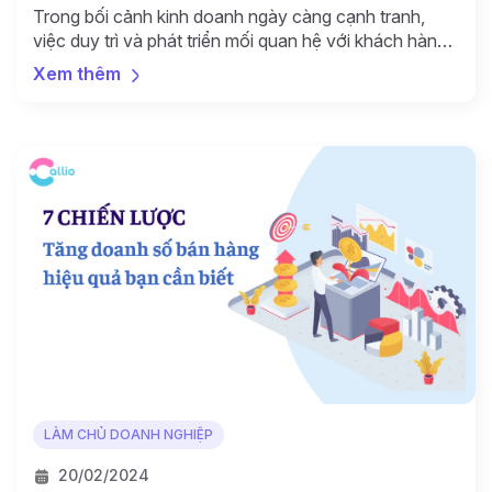
Trong bối cảnh kinh doanh ngày càng cạnh tranh,
việc duy trì và phát triển mối quan hệ với khách hàng
trở thành ưu tiên hàng đầu của mọi doanh nghiệp.
Xem thêm
Phần mềm quản lý chăm sóc khách hàng (CRM)
không chỉ giúp doanh nghiệp quản lý thông tin khách
hàng hiệu quả mà còn […]
LÀM CHỦ DOANH NGHIỆP
20/02/2024