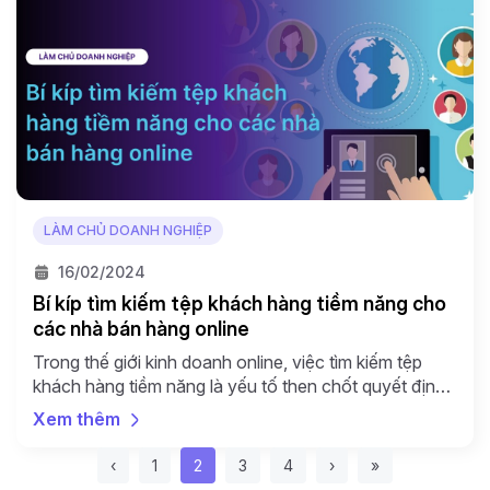
LÀM CHỦ DOANH NGHIỆP
16/02/2024
Bí kíp tìm kiếm tệp khách hàng tiềm năng cho
các nhà bán hàng online
Trong thế giới kinh doanh online, việc tìm kiếm tệp
khách hàng tiềm năng là yếu tố then chốt quyết định
sự thành công của mọi nhà bán hàng. Với sự cạnh
Xem thêm
tranh ngày càng gay gắt, làm thế nào để bạn có thể
nổi bật và tiếp cận đúng đối tượng khách hàng? Dưới
Trang
Trang hiện tại
Trang
Trang
‹
1
2
3
4
›
»
[…]