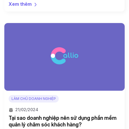
ràng, tích cực trong doanh số và cải thiện trải nghiệm
Xem thêm
mua hàng của người tiêu dùng. Nhưng lựa chọn phần
mềm nào để sử dụng lại là một bài toán cần nghiên
cứu […]
LÀM CHỦ DOANH NGHIỆP
21/02/2024
Tại sao doanh nghiệp nên sử dụng phần mềm
quản lý chăm sóc khách hàng?