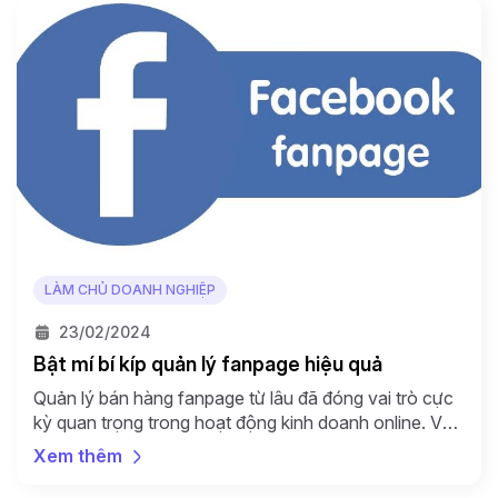
LÀM CHỦ DOANH NGHIỆP
23/02/2024
Bật mí bí kíp quản lý fanpage hiệu quả
Quản lý bán hàng fanpage từ lâu đã đóng vai trò cực
kỳ quan trọng trong hoạt động kinh doanh online. Vậy
làm thế nào để nhà bán có thể tiết kiệm tối đa thời
Xem thêm
gian quản trị fanpage nhưng vẫn tạo ra hiệu quả bán
hàng cao nhất? Bán hàng trên Facebook đã và […]