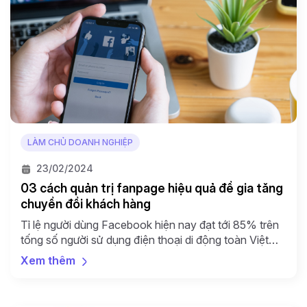
LÀM CHỦ DOANH NGHIỆP
23/02/2024
03 cách quản trị fanpage hiệu quả để gia tăng
chuyển đổi khách hàng
Tỉ lệ người dùng Facebook hiện nay đạt tới 85% trên
tống số người sử dụng điện thoại di động toàn Việt
Nam. Facebook là kênh bán hàng tiềm năng, có khả
Xem thêm
năng tiếp cận khách hàng nhanh bậc nhất trên đa lĩnh
vực. Tuy nhiên, làm thế nào để việc quản trị fanpage
tạo […]