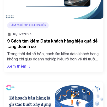
LÀM CHỦ DOANH NGHIỆP
18/02/2024
9 Cách tìm kiếm Data khách hàng hiệu quả để
tăng doanh số
Trong thời đại số hóa, cách tìm kiếm data khách hàng
không chỉ giúp doanh nghiệp hiểu rõ hơn về thị trường
mà còn tạo điều kiện thuận lợi cho các chiến dịch
Xem thêm
marketing. Hãy cùng khám phá những cách thức và
công cụ hiệu quả nhất để thu thập thông tin khách
hàng một […]