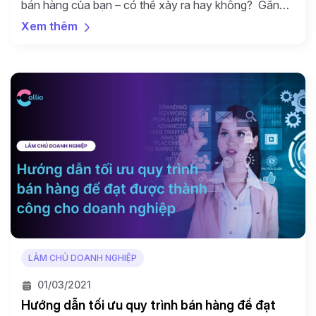
bán hàng của bạn – có thể xảy ra hay không? Gần
đây 1 cuộc thăm dò nhanh trên LinkedIn đã được thực
Xem thêm
hiện và cho đến nay đã có 187 ngươi tham gia, trong
số đó có 57% trả lời rằng họ KHÔNG sử […]
LÀM CHỦ DOANH NGHIỆP
01/03/2021
Hướng dẫn tối ưu quy trình bán hàng để đạt