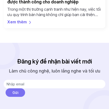
được thành công cho doanh nghiệp
Trong một thị trường cạnh tranh như hiện nay, việc tối
ưu quy trình bán hàng không chỉ giúp bạn cải thiện
hiệu suất mà còn gia tăng khả năng thu hút khách
Xem thêm
hàng. Bạn sẽ giống như một người hướng dẫn viên du
lịch. Mỗi lần bạn nhấc máy và gọi điện cho 1 […]
Đăng ký để nhận bài viết mới
Làm chủ công nghệ, luôn lắng nghe và tối ưu