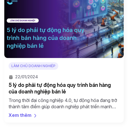
LÀM CHỦ DOANH NGHIỆP
22/01/2024
5 lý do phải tự động hóa quy trình bán hàng
của doanh nghiệp bán lẻ
Trong thời đại công nghiệp 4.0, tự động hóa đang trở
thành tâm điểm giúp doanh nghiệp phát triển mạnh
mẽ, và vai trò của nó trong quy trình bán hàng không
Xem thêm
thể phủ nhận. Tự động hóa quy trình bán hàng của
doanh nghiệp không chỉ là xu hướng, mà còn là chìa