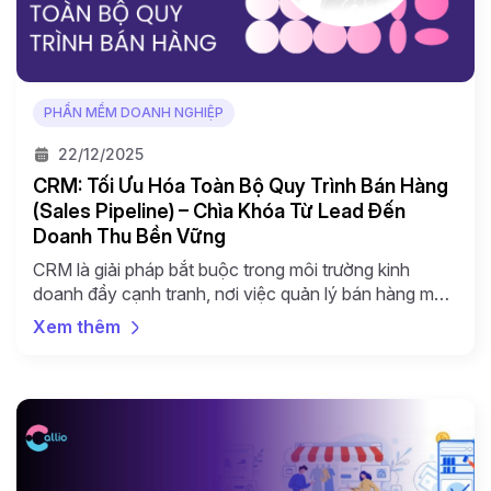
PHẦN MỀM DOANH NGHIỆP
22/12/2025
CRM: Tối Ưu Hóa Toàn Bộ Quy Trình Bán Hàng
(Sales Pipeline) – Chìa Khóa Từ Lead Đến
Doanh Thu Bền Vững
CRM là giải pháp bắt buộc trong môi trường kinh
doanh đầy cạnh tranh, nơi việc quản lý bán hàng mà
thiếu đi một quy trình rõ ràng giống như lái xe trong
Xem thêm
sương mù. Nhờ có hệ thống này, mọi thứ được tổ
chức, ngăn chặn sự hỗn loạn và các giao dịch tiềm
[…]