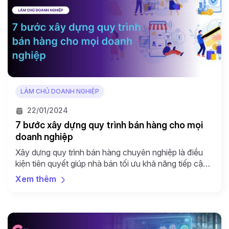
LÀM CHỦ DOANH NGHIỆP
22/01/2024
7 bước xây dựng quy trình bán hàng cho mọi
doanh nghiệp
Xây dựng quy trình bán hàng chuyên nghiệp là điều
kiện tiên quyết giúp nhà bán tối ưu khả năng tiếp cận
khách hàng và nâng cao doanh số. Nhưng nhà bán
Xem thêm
cần làm thế nào để tạo dựng được một quy trình toàn
diện và tối ưu nhất? Quy trình bán hàng là gì? […]