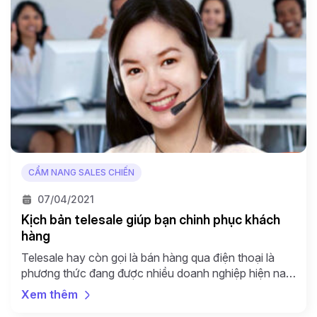
CẨM NANG SALES CHIẾN
07/04/2021
Kịch bản telesale giúp bạn chinh phục khách
hàng
Telesale hay còn gọi là bán hàng qua điện thoại là
phương thức đang được nhiều doanh nghiệp hiện nay
áp dụng để tiếp cận khách hàng và giới thiệu, chào
Xem thêm
bán sản phẩm của mình đến tay khách hàng. Tuy