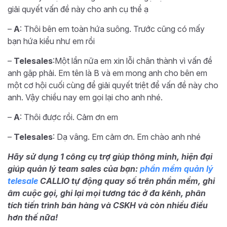
giải quyết vấn đề này cho anh cụ thể ạ
–
A
: Thôi bên em toàn hứa suông. Trước cũng có mấy
bạn hứa kiểu như em rồi
–
Telesales
:Một lần nữa em xin lỗi chân thành vì vấn đề
anh gặp phải. Em tên là B và em mong anh cho bên em
một cơ hội cuối cùng để giải quyết triệt để vấn đề này cho
anh. Vậy chiều nay em gọi lại cho anh nhé.
–
A
: Thôi được rồi. Cảm ơn em
–
Telesales
: Dạ vâng. Em cảm ơn. Em chào anh nhé
Hãy sử dụng 1 công cụ trợ giúp thông minh, hiện đại
giúp quản lý team sales của bạn:
phần mềm quản lý
telesale
CALLIO tự động quay số trên phần mềm, ghi
âm cuộc gọi, ghi lại mọi tương tác ở đa kênh, phân
tích tiến trình bán hàng và CSKH và còn nhiều điều
hơn thế nữa!