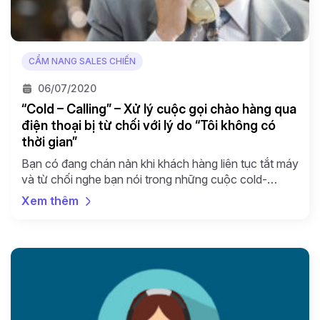
CẨM NANG SALES CHIẾN
06/07/2020
“Cold – Calling” – Xử lý cuộc gọi chào hàng qua
điện thoại bị từ chối với lý do “Tôi không có
thời gian”
Bạn có đang chán nản khi khách hàng liên tục tắt máy
và từ chối nghe bạn nói trong những cuộc cold-
calling? Không biết nên dừng lại hay tiếp tục vì mỗi lần
Xem thêm
như vậy sếp lại động viên bạn hãy kiên trì vì “mưa
dầm thấm lâu” hay “gọi nhiều lần rồi cũng có […]