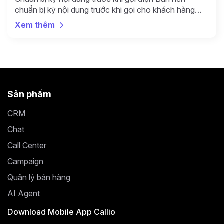
chuẩn bị kỹ nội dung trước khi gọi cho khách hàng
bằng cách liệt kê danh sách những thông tin mà bạn
Xem thêm
muốn truyền tải tới họ qua cuộc trò chuyện. Danh
sách ấy phải thật ngắn gọn, dễ hiểu vì khách hàng
không […]
Sản phẩm
CRM
Chat
Call Center
Campaign
Quản lý bán hàng
AI Agent
Download Mobile App Callio