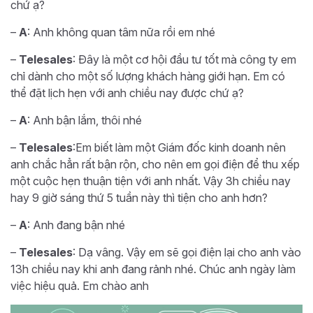
chứ ạ?
–
A
: Anh không quan tâm nữa rồi em nhé
–
Telesales
: Đây là một cơ hội đầu tư tốt mà công ty em
chỉ dành cho một số lượng khách hàng giới hạn. Em có
thể đặt lịch hẹn với anh chiều nay được chứ ạ?
–
A
: Anh bận lắm, thôi nhé
–
Telesales
:Em biết làm một Giám đốc kinh doanh nên
anh chắc hẳn rất bận rộn, cho nên em gọi điện để thu xếp
một cuộc hẹn thuận tiện với anh nhất. Vậy 3h chiều nay
hay 9 giờ sáng thứ 5 tuần này thì tiện cho anh hơn?
–
A
: Anh đang bận nhé
–
Telesales
: Dạ vâng. Vậy em sẽ gọi điện lại cho anh vào
13h chiều nay khi anh đang rảnh nhé. Chúc anh ngày làm
việc hiệu quả. Em chào anh