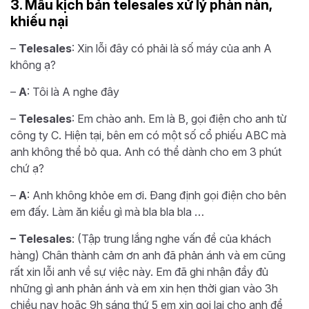
3. Mẫu kịch bản telesales xử lý phàn nàn,
khiếu nại
–
Telesales
: Xin lỗi đây có phải là số máy của anh A
không ạ?
–
A
: Tôi là A nghe đây
–
Telesales
: Em chào anh. Em là B, gọi điện cho anh từ
công ty C. Hiện tại, bên em có một số cổ phiếu ABC mà
anh không thể bỏ qua. Anh có thể dành cho em 3 phút
chứ ạ?
–
A
: Anh không khỏe em ơi. Đang định gọi điện cho bên
em đấy. Làm ăn kiểu gì mà bla bla bla …
– Telesales
: (Tập trung lắng nghe vấn đề của khách
hàng) Chân thành cảm ơn anh đã phản ánh và em cũng
rất xin lỗi anh về sự việc này. Em đã ghi nhận đầy đủ
những gì anh phản ánh và em xin hẹn thời gian vào 3h
chiều nay hoặc 9h sáng thứ 5 em xin gọi lại cho anh để