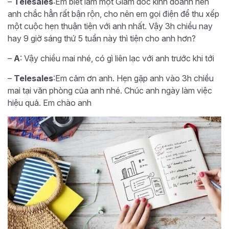
–
Telesales
:Em biết làm một Giám đốc kinh doanh nên
anh chắc hẳn rất bận rộn, cho nên em gọi điện để thu xếp
một cuộc hẹn thuận tiện với anh nhất. Vậy 3h chiều nay
hay 9 giờ sáng thứ 5 tuần này thì tiện cho anh hơn?
–
A
: Vậy chiều mai nhé, có gì liên lạc với anh trước khi tới
–
Telesales
:Em cảm ơn anh. Hẹn gặp anh vào 3h chiều
mai tại văn phòng của anh nhé. Chúc anh ngày làm việc
hiệu quả. Em chào anh