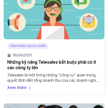
CẨM NANG SALES CHIẾN
05/04/2021
Những kỹ năng Telesales bắt buộc phải có ở
các công ty lớn
Telesales là một trong những “công cụ” quan trọng,
quyết định đến tổng doanh thu của các doanh nghiệp
và cá nhân kinh doanh. Những cuộc trao đổi hay
Xem thêm
những hợp đồng mua bán được thỏa thuận qua điện
thoại thường diễn ra một cách nhanh chóng và mang
lại hiệu quả cao cho cả […]