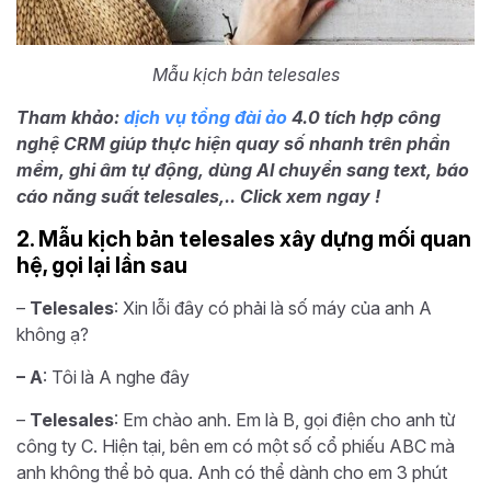
Mẫu kịch bản telesales
Tham khảo:
dịch vụ tổng đài ảo
4.0 tích hợp công
nghệ CRM giúp thực hiện quay số nhanh trên phần
mềm, ghi âm tự động, dùng AI chuyển sang text, báo
cáo năng suất telesales,.. Click xem ngay !
2. Mẫu kịch bản telesales xây dựng mối quan
hệ, gọi lại lần sau
–
Telesales
: Xin lỗi đây có phải là số máy của anh A
không ạ?
– A
: Tôi là A nghe đây
–
Telesales
: Em chào anh. Em là B, gọi điện cho anh từ
công ty C. Hiện tại, bên em có một số cổ phiếu ABC mà
anh không thể bỏ qua. Anh có thể dành cho em 3 phút