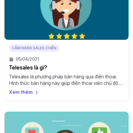
CẨM NANG SALES CHIẾN
05/04/2021
Telesales là gì?
Telesales là phương pháp bán hàng qua điện thoại.
Hình thức bán hàng này giúp điện thoại viên chủ động
gọi ra cho khách hàng. Bằng cách sử dụng linh hoạt
Xem thêm
một kịch bản gọi ra có sẵn, các thông tin về sản phẩm
dịch vụ của doanh nghiệp sẽ được trao “tận tay”
khách […]