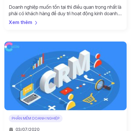
Doanh nghiệp muốn tồn tại thì điều quan trọng nhất là
phải có khách hàng để duy trì hoạt động kinh doanh.
Vì vậy mà vấn đề chăm sóc khách hàng, tạo ấn tượng
Xem thêm
tốt luôn là nhiệm vụ hàng đầu. Sau đây chúng ta hãy
tìm hiểu các phần mềm CRM (quản lý quan […]
PHẦN MỀM DOANH NGHIỆP
03/07/2020