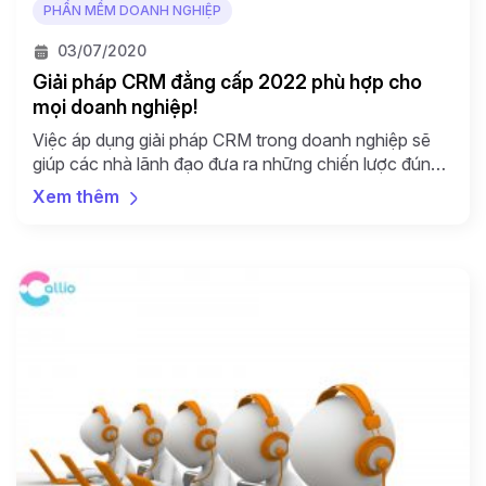
PHẦN MỀM DOANH NGHIỆP
03/07/2020
Giải pháp CRM đẳng cấp 2022 phù hợp cho
mọi doanh nghiệp!
Việc áp dụng giải pháp CRM trong doanh nghiệp sẽ
giúp các nhà lãnh đạo đưa ra những chiến lược đúng
đắn và hiệu quả hơn trong việc quản trị hoạt động
Xem thêm
kinh doanh của mình. Cũng giống như các nền tảng
xã hội phổ biến như Facebook và Twitter, phần mềm
CRM được xây […]