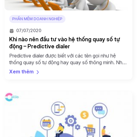
PHẦN MỀM DOANH NGHIỆP
07/07/2020
Khi nào nên đầu tư vào hệ thống quay số tự
động – Predictive dialer
Predictive dialer được biết với các tên gọi như hệ
thống quay số tự động hay quay số thông minh. Nhờ
có predictive dialer mà đội ngũ bán hàng có thể đạt
Xem thêm
được nhiều doanh số hơn, tiếp cận đối tượng rộng
hơn và đỡ phải lo lắng về việc lãng phí thời gian nghe
[…]