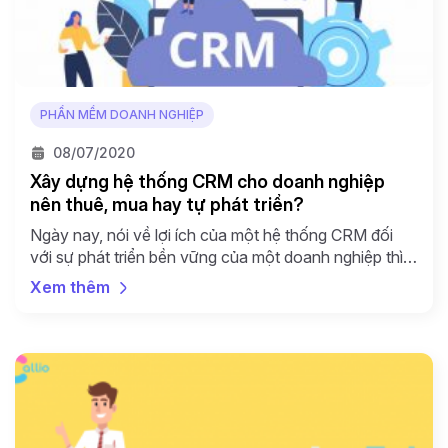
PHẦN MỀM DOANH NGHIỆP
08/07/2020
Xây dựng hệ thống CRM cho doanh nghiệp
nên thuê, mua hay tự phát triển?
Ngày nay, nói về lợi ích của một hệ thống CRM đối
với sự phát triển bền vững của một doanh nghiệp thì
gần như doanh nghiệp nào cũng biết và có nhu cầu
Xem thêm
triển khai CRM phục vụ cho hoạt động kinh doanh
của mình . Tuy nhiên, làm sao để doanh nghiệp bắt
[…]