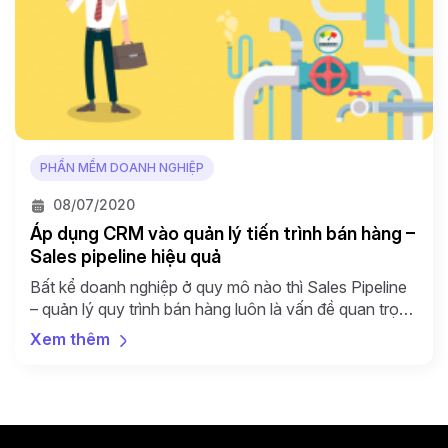
PHẦN MỀM DOANH NGHIỆP
08/07/2020
Áp dụng CRM vào quản lý tiến trình bán hàng –
Sales pipeline hiệu quả
Bất kể doanh nghiệp ở quy mô nào thì Sales Pipeline
– quản lý quy trình bán hàng luôn là vấn đề quan trọng
đối với doanh nghiệp. Quản lý quy trình bán hàng chặt
Xem thêm
chẽ giúp chủ doanh nghiệp dự đoán được dòng tiền
trong tương lai và chuẩn bị tốt các chiến lược […]