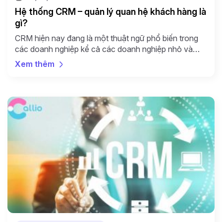
Hệ thống CRM – quản lý quan hệ khách hàng là
gì?
CRM hiện nay đang là một thuật ngữ phổ biến trong
các doanh nghiệp kể cả các doanh nghiệp nhỏ và
vừa. Cùng Callio tìm hiểu về định nghĩa CRM là gì và
Xem thêm
mục tiêu của CRM. Định nghĩa CRM là gì? CRM là gì?
CRM – Customer Relationship Management – viết tắt
của cụm […]