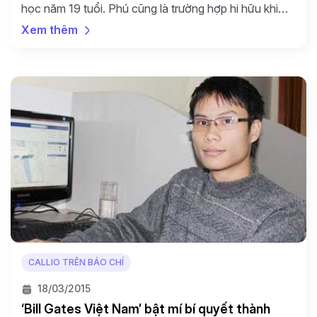
học năm 19 tuổi. Phú cũng là trường hợp hi hữu khi
vượt qua nhiều vòng thi tuyển để trở thành giảng viên
Xem thêm
của Aprotrain Aptech. 25 tuổi, Phú vẫn chưa có trong
tay tấm bằng đại học như mong đợi của cha […]
CALLIO TRÊN BÁO CHÍ
18/03/2015
‘Bill Gates Việt Nam’ bật mí bí quyết thành