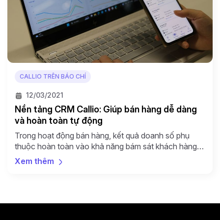
CALLIO TRÊN BÁO CHÍ
12/03/2021
Nền tảng CRM Callio: Giúp bán hàng dễ dàng
và hoàn toàn tự động
Trong hoạt động bán hàng, kết quả doanh số phụ
thuộc hoàn toàn vào khả năng bám sát khách hàng
và xử lý nhanh công việc trong kế hoạch ưu tiên. Nền
Xem thêm
tảng CRM Callio ra đời, giúp thực hiện liên lạc bán
hàng dễ dàng và hoàn toàn tự động. Đây là một trong
[…]