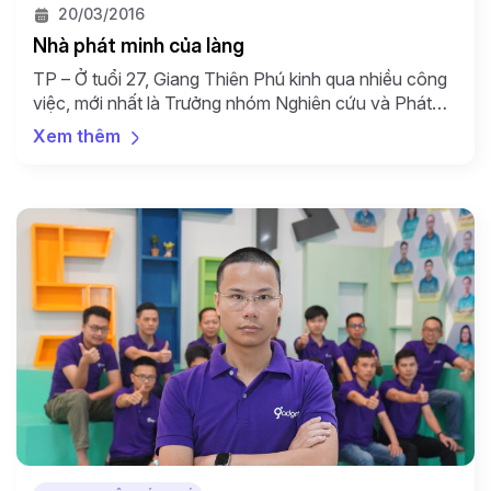
20/03/2016
Nhà phát minh của làng
TP – Ở tuổi 27, Giang Thiên Phú kinh qua nhiều công
việc, mới nhất là Trưởng nhóm Nghiên cứu và Phát
triển sản phẩm Công ty Vincommerce của Tập đoàn
Xem thêm
Vingroup. Dù làm việc gì, anh chàng này cũng sáng
tạo không ngừng để thỏa đam mê từ thời còn trên ghế
nhà trường. […]