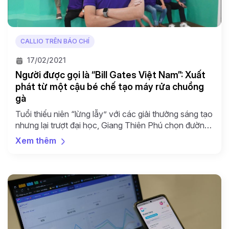
CALLIO TRÊN BÁO CHÍ
17/02/2021
Người được gọi là “Bill Gates Việt Nam”: Xuất
phát từ một cậu bé chế tạo máy rửa chuồng
gà
Tuổi thiếu niên “lừng lẫy” với các giải thưởng sáng tạo
nhưng lại trượt đại học, Giang Thiên Phú chọn đường
đi cho mình theo quan điểm: Chưa biết mình đam mê
Xem thêm
gì thì cứ chọn một ngành vừa sức. Năm 2004, nhiều
tờ báo vui mừng đưa tin về những phát minh rất độc
[…]