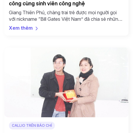
công cùng sinh viên công nghệ
Giang Thiên Phú, chàng trai trẻ được mọi người gọi
với nickname “Bill Gates Việt Nam” đã chia sẻ những
kinh nghiệm thú vị để các bạn trẻ có thể tìm đến với
Xem thêm
thàn (VTC News) – Giang Thiên Phú, chàng trai trẻ
được mọi người gọi với nickname “Bill Gates Việt
Nam” đã chia […]
CALLIO TRÊN BÁO CHÍ