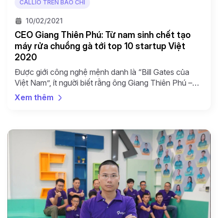
CALLIO TRÊN BÁO CHÍ
10/02/2021
CEO Giang Thiên Phú: Từ nam sinh chết tạo
máy rửa chuồng gà tới top 10 startup Việt
2020
Được giới công nghệ mệnh danh là “Bill Gates của
Việt Nam”, ít người biết rằng ông Giang Thiên Phú –
CEO Công ty Cổ phần Giải pháp công nghệ Gadget
Xem thêm
có con đường học hành gập ghềnh với những quyết
định khác người và khát vọng nân tập doanh nghiệp
Việt. Từ nam sinh […]