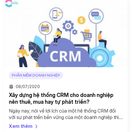
PHẦN MỀM DOANH NGHIỆP
08/07/2020
Xây dựng hệ thống CRM cho doanh nghiệp
nên thuê, mua hay tự phát triển?
Ngày nay, nói về lợi ích của một hệ thống CRM đối
với sự phát triển bền vững của một doanh nghiệp thì
gần như doanh nghiệp nào cũng biết và có nhu cầu
Xem thêm
triển khai CRM phục vụ cho hoạt động kinh doanh