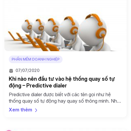
PHẦN MỀM DOANH NGHIỆP
07/07/2020
Khi nào nên đầu tư vào hệ thống quay số tự
động – Predictive dialer
Predictive dialer được biết với các tên gọi như hệ
thống quay số tự động hay quay số thông minh. Nhờ
có predictive dialer mà đội ngũ bán hàng có thể đạt
Xem thêm
được nhiều doanh số hơn, tiếp cận đối tượng rộng
hơn và đỡ phải lo lắng về việc lãng phí thời gian nghe
[…]