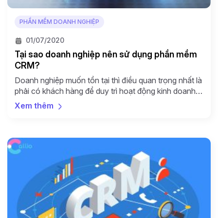
PHẦN MỀM DOANH NGHIỆP
01/07/2020
Tại sao doanh nghiệp nên sử dụng phần mềm
CRM?
Doanh nghiệp muốn tồn tại thì điều quan trọng nhất là
phải có khách hàng để duy trì hoạt động kinh doanh.
Vì vậy mà vấn đề chăm sóc khách hàng, tạo ấn tượng
Xem thêm
tốt luôn là nhiệm vụ hàng đầu. Sau đây chúng ta hãy
tìm hiểu các phần mềm CRM (quản lý quan […]