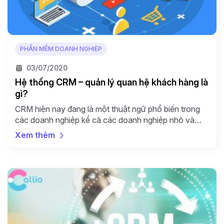
PHẦN MỀM DOANH NGHIỆP
03/07/2020
Hệ thống CRM – quản lý quan hệ khách hàng là
gì?
CRM hiện nay đang là một thuật ngữ phổ biến trong
các doanh nghiệp kể cả các doanh nghiệp nhỏ và
vừa. Cùng Callio tìm hiểu về định nghĩa CRM là gì và
Xem thêm
mục tiêu của CRM. Định nghĩa CRM là gì? CRM là gì?
CRM – Customer Relationship Management – viết tắt
của cụm […]