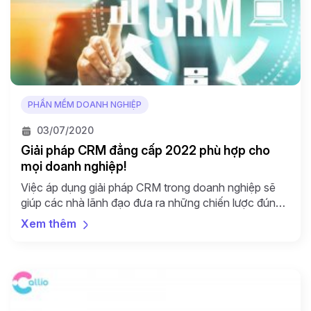
PHẦN MỀM DOANH NGHIỆP
03/07/2020
Giải pháp CRM đẳng cấp 2022 phù hợp cho
mọi doanh nghiệp!
Việc áp dụng giải pháp CRM trong doanh nghiệp sẽ
giúp các nhà lãnh đạo đưa ra những chiến lược đúng
đắn và hiệu quả hơn trong việc quản trị hoạt động
Xem thêm
kinh doanh của mình. Cũng giống như các nền tảng
xã hội phổ biến như Facebook và Twitter, phần mềm
CRM được xây […]