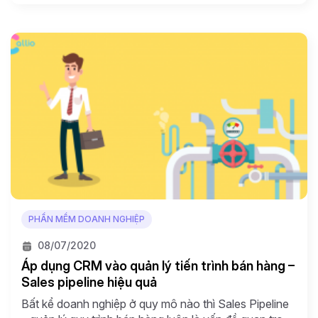
của mình . Tuy nhiên, làm sao để doanh nghiệp bắt
[…]
PHẦN MỀM DOANH NGHIỆP
08/07/2020
Áp dụng CRM vào quản lý tiến trình bán hàng –
Sales pipeline hiệu quả
Bất kể doanh nghiệp ở quy mô nào thì Sales Pipeline