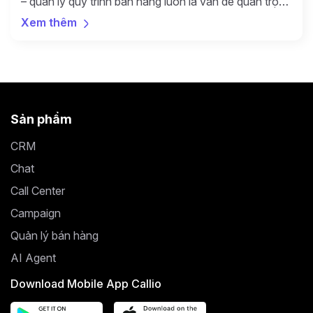
– quản lý quy trình bán hàng luôn là vấn đề quan trọng
đối với doanh nghiệp. Quản lý quy trình bán hàng chặt
Xem thêm
chẽ giúp chủ doanh nghiệp dự đoán được dòng tiền
trong tương lai và chuẩn bị tốt các chiến lược […]
Sản phẩm
CRM
Chat
Call Center
Campaign
Quản lý bán hàng
AI Agent
Download Mobile App Callio