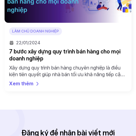
LÀM CHỦ DOANH NGHIỆP
22/01/2024
7 bước xây dựng quy trình bán hàng cho mọi
doanh nghiệp
Xây dựng quy trình bán hàng chuyên nghiệp là điều
kiện tiên quyết giúp nhà bán tối ưu khả năng tiếp cận
khách hàng và nâng cao doanh số. Nhưng nhà bán
Xem thêm
cần làm thế nào để tạo dựng được một quy trình toàn
diện và tối ưu nhất? Quy trình bán hàng là gì? […]
Đăng ký để nhận bài viết mới