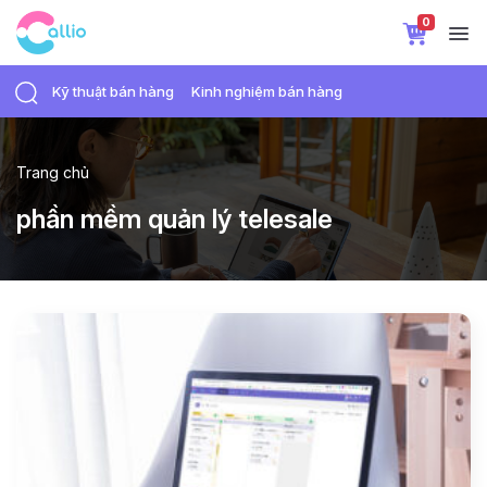
0
Kỹ thuật bán hàng
Kinh nghiệm bán hàng
Trang chủ
phần mềm quản lý telesale