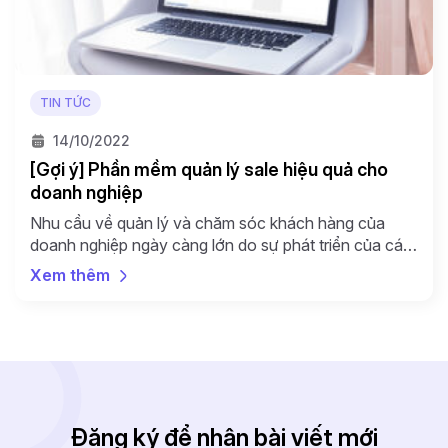
TIN TỨC
14/10/2022
[Gợi ý] Phần mềm quản lý sale hiệu quả cho
doanh nghiệp
Nhu cầu về quản lý và chăm sóc khách hàng của
doanh nghiệp ngày càng lớn do sự phát triển của các
công cụ marketing. Vậy làm thế nào từ nguồn khách
Xem thêm
hàng tiềm năng mà marketing mang về, sale có thể
chăm sóc hiệu quả và làm cho khách hàng đó mua
hàng? Tất […]
Đăng ký để nhận bài viết mới