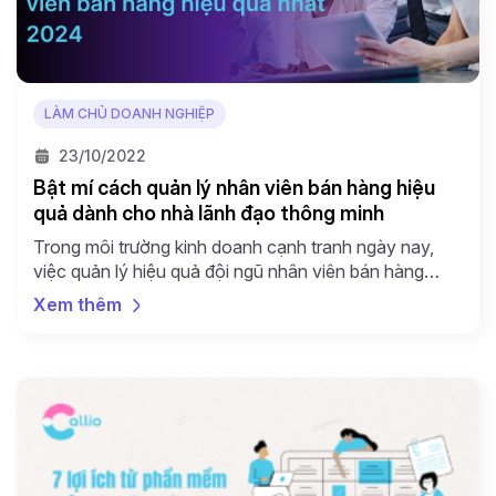
LÀM CHỦ DOANH NGHIỆP
23/10/2022
Bật mí cách quản lý nhân viên bán hàng hiệu
quả dành cho nhà lãnh đạo thông minh
Trong môi trường kinh doanh cạnh tranh ngày nay,
việc quản lý hiệu quả đội ngũ nhân viên bán hàng
đóng vai trò then chốt quyết định sự thành công của
Xem thêm
doanh nghiệp. Bài viết này sẽ cung cấp một hướng
dẫn toàn diện về cách quản lý nhân viên bán hàng, từ
vai trò […]