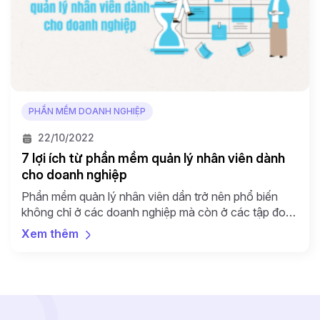
PHẦN MỀM DOANH NGHIỆP
22/10/2022
7 lợi ích từ phần mềm quản lý nhân viên dành
cho doanh nghiệp
Phần mềm quản lý nhân viên dần trở nên phổ biến
không chỉ ở các doanh nghiệp mà còn ở các tập đoàn
lớn. Vậy thực tế, lợi ích của phần mềm quản lý nhân
Xem thêm
viên là gì ngoài những chức năng như hỗ trợ lưu trữ
hồ sơ, chấm công, quản trị,… Hãy cùn […]