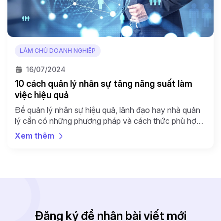
LÀM CHỦ DOANH NGHIỆP
16/07/2024
10 cách quản lý nhân sự tăng năng suất làm
việc hiệu quả
Để quản lý nhân sự hiệu quả, lãnh đạo hay nhà quản
lý cần có những phương pháp và cách thức phù hợp.
Tuy nhiên, việc lựa chọn cách quản lý thế nào để
Xem thêm
mang lại hiệu quả tốt nhất cho doanh nghiệp cũng là
cả một quá trình.
Đăng ký để nhận bài viết mới