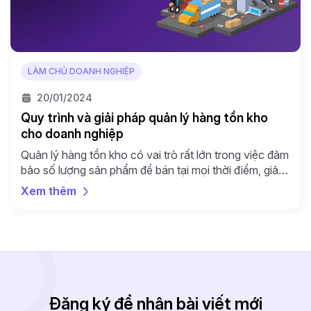
LÀM CHỦ DOANH NGHIỆP
20/01/2024
Quy trình và giải pháp quản lý hàng tồn kho
cho doanh nghiệp
Quản lý hàng tồn kho có vai trò rất lớn trong việc đảm
bảo số lượng sản phẩm để bán tại mọi thời điểm, giảm
chi phí và tăng doanh thu cho cửa hàng, doanh
Xem thêm
nghiệp. Quản lý hàng tồn kho còn giúp loại trừ các rủi
ro tiềm tàng của hàng tồn kho như […]
Đăng ký để nhận bài viết mới