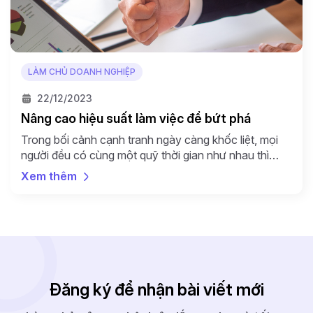
LÀM CHỦ DOANH NGHIỆP
22/12/2023
Nâng cao hiệu suất làm việc để bứt phá
Trong bối cảnh cạnh tranh ngày càng khốc liệt, mọi
người đều có cùng một quỹ thời gian như nhau thì
việc nâng cao hiệu suất làm việc trở thành yêu cầu tất
Xem thêm
yếu để doanh nghiệp tồn tại và có những bước đột
phá mạnh mẽ. Hiệu suất làm việc là chỉ số đo […]
Đăng ký để nhận bài viết mới