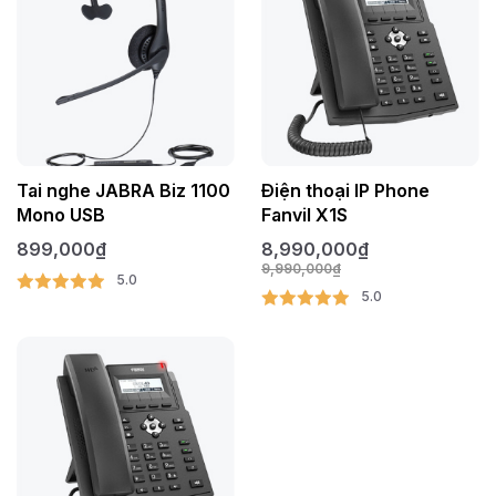
Tai nghe JABRA Biz 1100
Điện thoại IP Phone
Mono USB
Fanvil X1S
899,000
₫
8,990,000
₫
9,990,000
₫
5.0
5.0