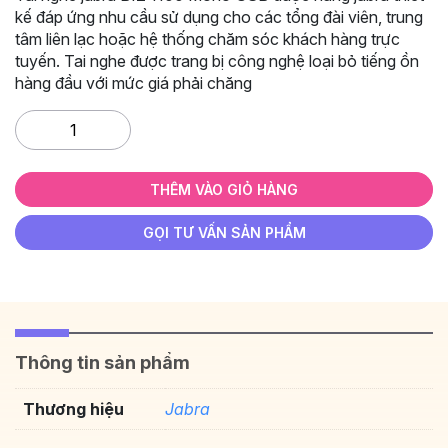
kế đáp ứng nhu cầu sử dụng cho các tổng đài viên, trung
tâm liên lạc hoặc hệ thống chăm sóc khách hàng trực
tuyến. Tai nghe được trang bị công nghệ loại bỏ tiếng ồn
hàng đầu với mức giá phải chăng
Tai
nghe
JABRA
Biz
THÊM VÀO GIỎ HÀNG
1100
Mono
GỌI TƯ VẤN SẢN PHẨM
USB
PRO
số
lượng
Thông tin sản phẩm
Thương hiệu
Jabra