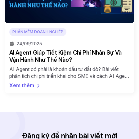
PHẦN MỀM DOANH NGHIỆP
24/09/2025
AI Agent Giúp Tiết Kiệm Chi Phí Nhân Sự Và
Vận Hành Như Thế Nào?
AI Agent có phải là khoản đầu tư đắt đỏ? Bài viết
phân tích chi phí triển khai cho SME và cách AI Agent
giúp tiết kiệm chi phí nhân sự, vận hành, đảm bảo ROI
Xem thêm
dài hạn. Tiết Kiệm Chi Phí Nhân Sự: Từ Nhiệm Vụ Lặp
Lại Đến Công Việc Giá Trị Cao […]
Đăng ký để nhận bài viết mới