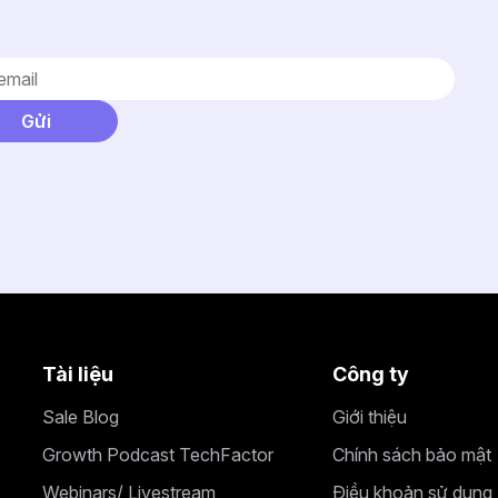
Tài liệu
Công ty
Sale Blog
Giới thiệu
Growth Podcast TechFactor
Chính sách bảo mật
Webinars/ Livestream
Điều khoản sử dụng