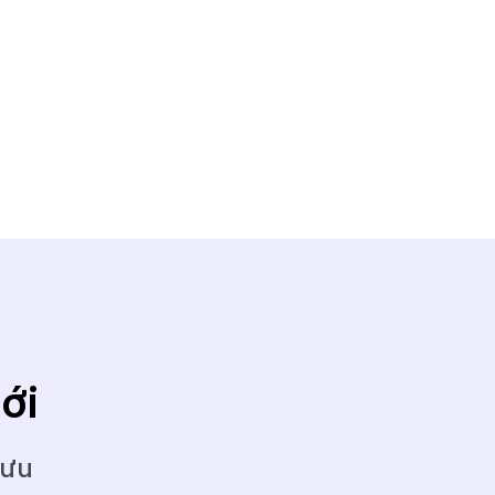
ới
 ưu