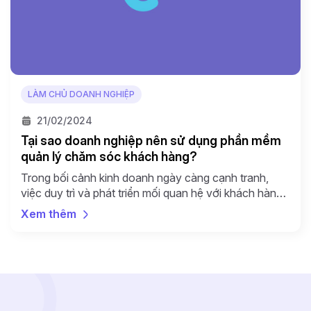
LÀM CHỦ DOANH NGHIỆP
21/02/2024
Tại sao doanh nghiệp nên sử dụng phần mềm
quản lý chăm sóc khách hàng?
Trong bối cảnh kinh doanh ngày càng cạnh tranh,
việc duy trì và phát triển mối quan hệ với khách hàng
trở thành ưu tiên hàng đầu của mọi doanh nghiệp.
Xem thêm
Phần mềm quản lý chăm sóc khách hàng (CRM)
không chỉ giúp doanh nghiệp quản lý thông tin khách
hàng hiệu quả mà còn […]