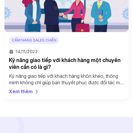
CẨM NANG SALES CHIẾN
14/11/2022
Kỹ năng giao tiếp với khách hàng một chuyên
viên cần có là gì?
Kỹ năng giao tiếp với khách hàng khôn khéo, thông
minh không chỉ giúp bạn thuyết phục được đối tác mà
còn giúp bạn xây dựng được các mối quan hệ lâu dài,
Xem thêm
mang lại nhiều lợi ích cho sự nghiệp của mình. Đây
chính là chìa khóa thành công cho bất kỳ một lĩnh […]