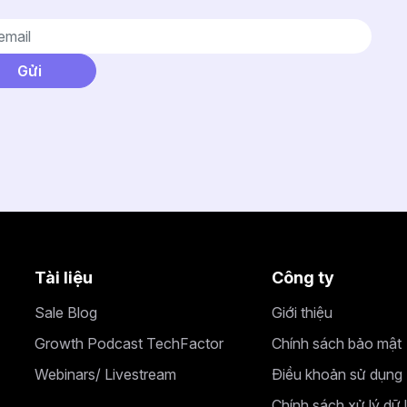
Tài liệu
Công ty
Sale Blog
Giới thiệu
Growth Podcast TechFactor
Chính sách bảo mật
Webinars/ Livestream
Điều khoản sử dụng
Chính sách xử lý dữ 