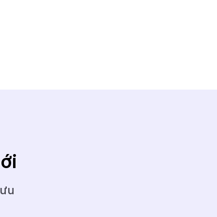
ới
 ưu