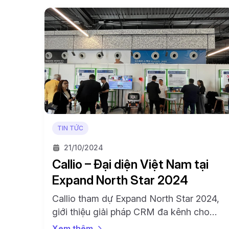
TIN TỨC
21/10/2024
Callio – Đại diện Việt Nam tại
Expand North Star 2024
Callio tham dự Expand North Star 2024,
giới thiệu giải pháp CRM đa kênh cho
SMEs, tìm kiếm cơ hội hợp tác quốc tế
Xem thêm