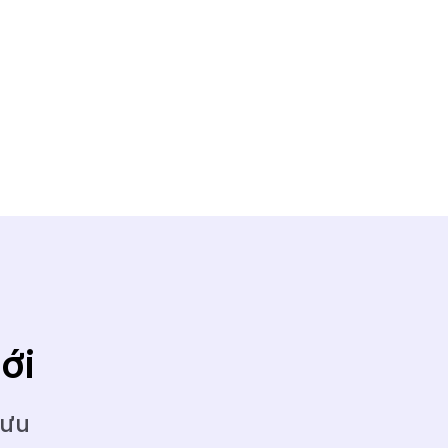
ới
 ưu