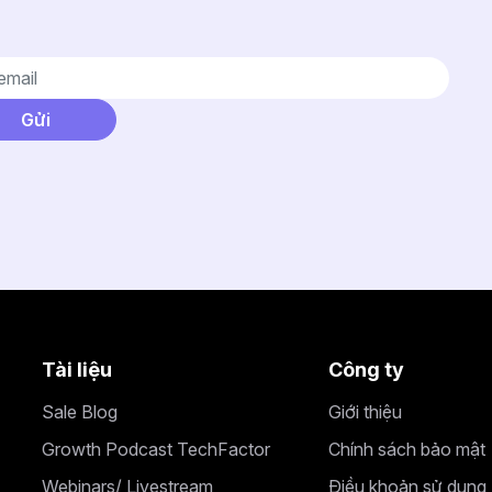
Tài liệu
Công ty
Sale Blog
Giới thiệu
Growth Podcast TechFactor
Chính sách bảo mật
Webinars/ Livestream
Điều khoản sử dụng