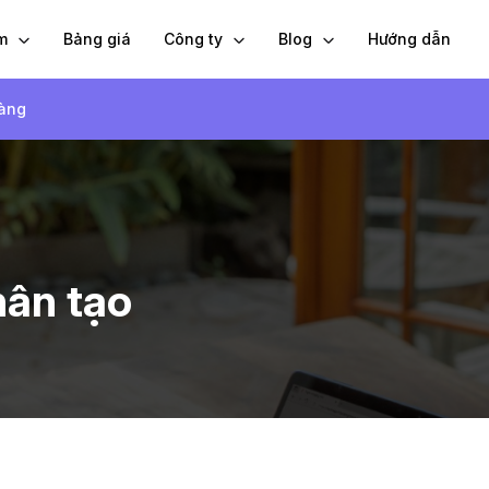
ẩm
Bảng giá
Công ty
Blog
Hướng dẫn
hàng
hân tạo