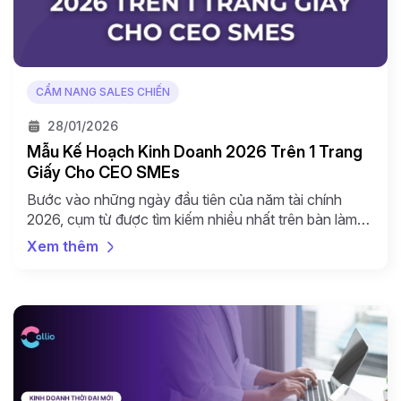
CẨM NANG SALES CHIẾN
28/01/2026
Mẫu Kế Hoạch Kinh Doanh 2026 Trên 1 Trang
Giấy Cho CEO SMEs
Bước vào những ngày đầu tiên của năm tài chính
2026, cụm từ được tìm kiếm nhiều nhất trên bàn làm
việc của các CEO chắc chắn là “Kế hoạch kinh
Xem thêm
doanh”. Tuy nhiên, thực tế đáng buồn là 80% các bản
kế hoạch dày 50-100 trang thường bị cất vào ngăn
kéo và “bám […]